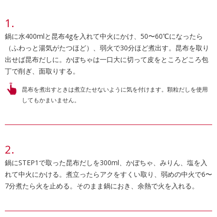
鍋に水400mlと昆布4gを入れて中火にかけ、50〜60℃になったら
（ふわっと湯気がたつほど）、弱火で30分ほど煮出す。昆布を取り
出せば昆布だしに。かぼちゃは一口大に切って皮をところどころ包
丁で削ぎ、面取りする。
昆布を煮出すときは煮立たせないように気を付けます。顆粒だしを使用
してもかまいません。
鍋にSTEP1で取った昆布だしを300ml、かぼちゃ、みりん、塩を入
れて中火にかける。煮立ったらアクをすくい取り、弱めの中火で6〜
7分煮たら火を止める。そのまま鍋におき、余熱で火を入れる。