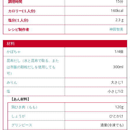
15分
調理時間
160kcal
カロリー(１人分)
2.3 g
塩分(１人分)
神田智美
レシピ制作者
材料
かぼちゃ
1/4個
昆布だし（水と昆布で取る、また
は市販の顆粒だしを使用しても
300ml
可）
みりん
大さじ1
塩
小さじ1/2
【あん材料】
鶏ひき肉（もも）
120g
しょうが
ひとかけ
グリンピース
適量(冷凍でも)