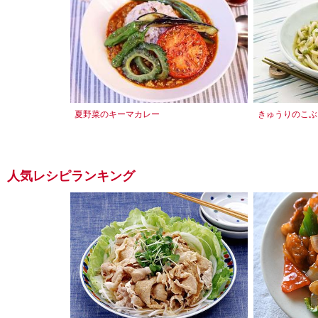
夏野菜のキーマカレー
きゅうりのこぶ
人気レシピランキング