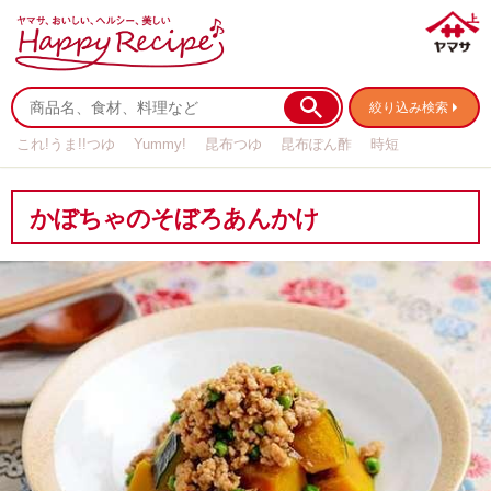
絞り込み検索
これ!うま!!つゆ
Yummy!
昆布つゆ
昆布ぽん酢
時短
リメイク
作り置き
基本の
かぼちゃのそぼろあんかけ