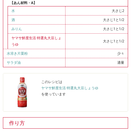
【あん材料・A】
水
大さじ2
酒
大さじ1と1/2
みりん
大さじ1と1/2
ヤマサ鮮度生活 特選丸大豆しょ
大さじ1と1/2
うゆ
水溶き片栗粉
少々
サラダ油
適量
このレシピは
ヤマサ鮮度生活 特選丸大豆しょうゆ
を使っています
作り方