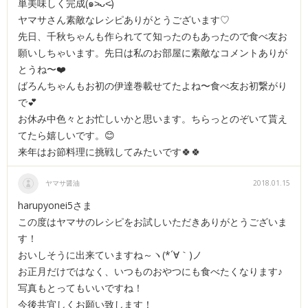
単美味しく完成(๑˃̵ᴗ˂̵)
ヤマサさん素敵なレシピありがとうございます♡
先日、千秋ちゃんも作られてて知ったのもあったので食べ友お
願いしちゃいます。先日は私のお部屋に素敵なコメントありが
とうね〜❤️
ばろんちゃんもお初の伊達巻載せてたよね〜食べ友お初繋がり
で💕
お休み中色々とお忙しいかと思います。ちらっとのぞいて貰え
てたら嬉しいです。😊
来年はお節料理に挑戦してみたいです🍀🍀
ヤマサ醤油
2018.01.15
harupyonei5さま
この度はヤマサのレシピをお試しいただきありがとうございま
す！
おいしそうに出来ていますね～ヽ(*´∀｀)ノ
お正月だけではなく、いつものおやつにも食べたくなります♪
写真もとってもいいですね！
今後共宜しくお願い致します！