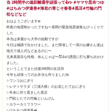
当 2時間半の遠距離通学頑張って👍✨ #ヤマサ昆布つゆ
#はちみつ伊達巻#海老の青じそ春巻#黒豆#竹輪の門
松などなど
おはようございます❄️
昨夜の地震怖かったですねー昼間の緊急地震速報もびっくりで
した
本当は来週から大学の始動ですが
今日は補講で出かけました。まだ帰省して一浪のお嬢さん達は
地元で成人式などあるのに〜
元来真面目な性格、休んじゃば〜😈👍の誘惑に打ち勝ち出かけ
ました。
ということでまた往復5時間の生活😢
今年も頑張ってのお弁当も作りました🍱
✨ワンコおにぎり
✨レディサラダ（三浦大根）のお花じたておにぎり
✨年末に作り置きした黒豆
✨門松じたての竹輪といんげん
✨カラーカリフラワー
✨はちみつ伊達巻🍯