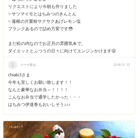
リクエストにより今朝も作りました
✨サツマイモとはちみつのきんとん
✨蓮根の片栗粉サクサクあげレモン塩
ブランクあるので詰め方変です😳
まだ松の内なのでお正月の雰囲気🎍で。
ダイエットとふつうの日々に向けてエンジンかけます😜
ヤマサ醤油
2018.01.10
chiaki3さま
今年も宜しくお願い致します！！
なんと豪華なお弁当～！！！！
こんなお弁当で通学したかった・・・
はちみつ伊達巻もおいしそう♪♪♪