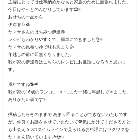
主婦にとっては仕事納めかなぁと家族のために頑張れました。
今日はやっとのんびりしています📺✨
おせちの一品から
伊達巻🥚🍯
ヤマサさんのはちみつ伊達巻
レシピもわかりやすくて、簡単にできました👌✨
ヤマサの昆布つゆで味も決まり👍
年越しの前に即無くなりました。
我が家の伊達巻はこちらのレシピにお世話になろうと思いま
す。
戌年ですね🐕🌟
我が家の16歳のワンコU・x・Uまた一緒に年越しできました。
ありがたい事です✨
投稿したらそのままで あまり回ることができないわたしです
が、仲良くお話をさせていただいて💖気にかけてくださる方と
も出会え SDのタイムラインで見られるお料理にはワクワクを
たくさん頂いています🎶😍✨