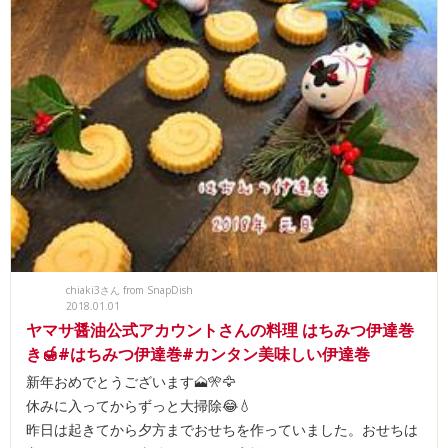
chiaki3さん from SnapDish
2018.01.01
ヤマサ醤油公式アカウントさんの料理 はちみつ伊達巻
き🍯#はちみつ伊達巻#カンタン美味しい伊達巻
新年おめでとうございます🗻🎌🦅
休みに入ってからずっと大掃除😂💧
昨日は起きてから夕方までおせちを作っていました。おせちは