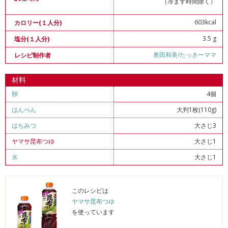
（冷ます時間除く）
603kcal
カロリー(１人分)
3.5 g
塩分(１人分)
奥田和美/たっきーママ
レシピ制作者
材料
卵
4個
はんぺん
大判1枚(110g)
はちみつ
大さじ3
ヤマサ昆布つゆ
大さじ1
水
大さじ1
このレシピは
ヤマサ昆布つゆ
を使っています