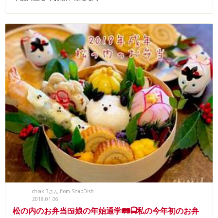
chiaki3さん from SnapDish
2018.01.06
松の内のお弁当🍱娘の年始通学🛤🚍私の今年初のお弁