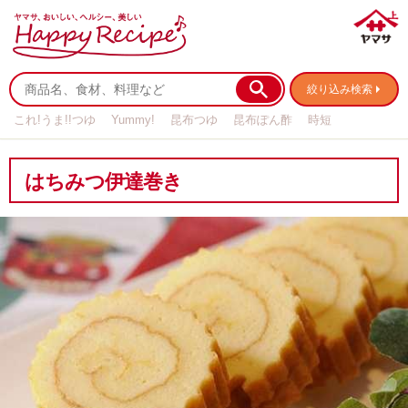
絞り込み検索
これ!うま!!つゆ
Yummy!
昆布つゆ
昆布ぽん酢
時短
リメイク
作り置き
基本の
はちみつ伊達巻き