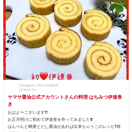
harupyoさん from SnapDish
2018.01.14
ヤマサ醤油公式アカウントさんの料理 はちみつ伊達巻
き
おはよ〜ございます❗️❗️
お正月明けに初めて伊達巻を作ってみました❣️
はんぺんと蜂蜜とだし醤油があれば出来ちゃうこのレシピ❗️簡