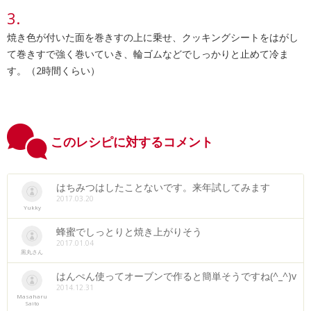
焼き色が付いた面を巻きすの上に乗せ、クッキングシートをはがし
て巻きすで強く巻いていき、輪ゴムなどでしっかりと止めて冷ま
す。（2時間くらい）
このレシピに対するコメント
はちみつはしたことないです。来年試してみます
2017.03.20
Yukky
蜂蜜でしっとりと焼き上がりそう
2017.01.04
黒丸さん
はんぺん使ってオーブンで作ると簡単そうですね(^_^)v
2014.12.31
Masaharu
Saito