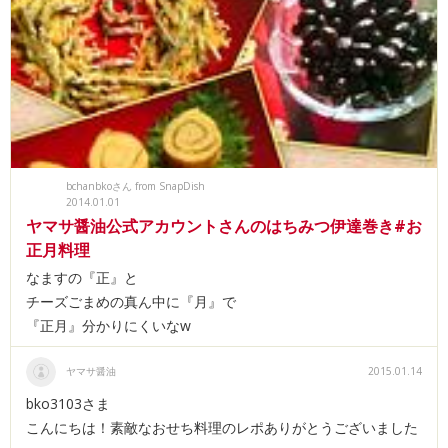
bchanbkoさん from SnapDish
2014.01.01
ヤマサ醤油公式アカウントさんのはちみつ伊達巻き#お
正月料理
なますの『正』と
チーズごまめの真ん中に『月』で
『正月』分かりにくいなw
ヤマサ醤油
2015.01.14
bko3103さま
こんにちは！素敵なおせち料理のレポありがとうございました