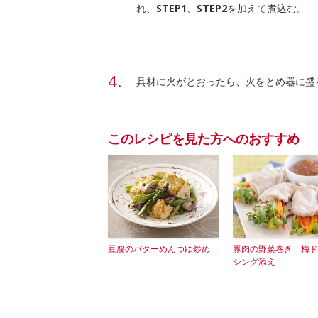
れ、
STEP1
、
STEP2
を加えて煮込む。
具材に火がとおったら、火をとめ器に盛
このレシピを見た方へのおすすめ
豆腐のバターめんつゆ炒め
豚肉の野菜巻き 梅ド
シング添え