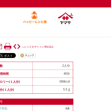
←レシピをサイトに埋め込む
2人分
数
40分
理時間
386kcal
ロリー(１人分)
5.5 g
分(１人分)
料
手羽先
4本