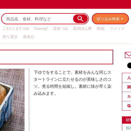
絞り込み検索
これ!うま!!つゆ
Yummy!
昆布つゆ
昆布ぽん酢
時短
リメイク
作り置き
基本の
下ゆでをすることで、素材をみんな同じス
人
タートラインに立たせるのが美味しさのコ
ツ。煮る時間を短縮し、素材に味が早く染
調
み込みます。
カ
塩
材
鶏