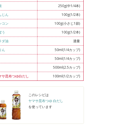
根
250g(中1/4本)
んじん
100g(1/2本)
ンコン
100g(小さじ1節)
ぼう
100g(1/2本)
ラダ油
適量
りん
50ml(1/4カップ)
50ml(1/4カップ)
500ml(2.5カップ)
マサ昆布つゆ白だし
100ml(1/2カップ)
このレシピは
ヤマサ昆布つゆ 白だし
を使っています