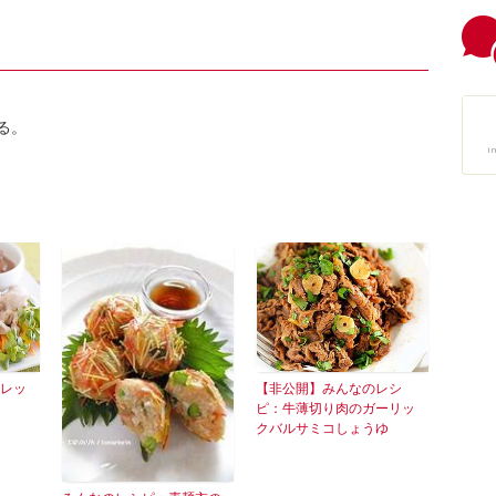
る。
i
レッ
【非公開】みんなのレシ
ピ：牛薄切り肉のガーリッ
クバルサミコしょうゆ