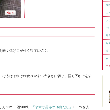
大
に
レ
ご
サ
み
を軽く焦げ目が付く程度に焼く。
酒
水
ヤ
ごぼうはそれぞれ食べやすい大きさに切り、軽く下ゆでをす
50ml、酒50ml、
「ヤマサ昆布つゆ白だし」
100mlを入