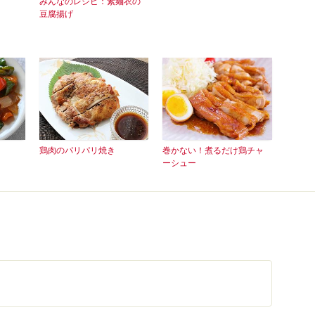
みんなのレシピ：素麺衣の
豆腐揚げ
鶏肉のパリパリ焼き
巻かない！煮るだけ鶏チャ
ーシュー