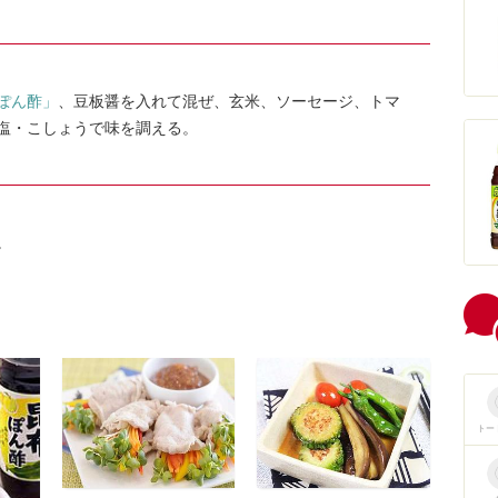
ぽん酢」
、豆板醤を入れて混ぜ、玄米、ソーセージ、トマ
塩・こしょうで味を調える。
。
トー