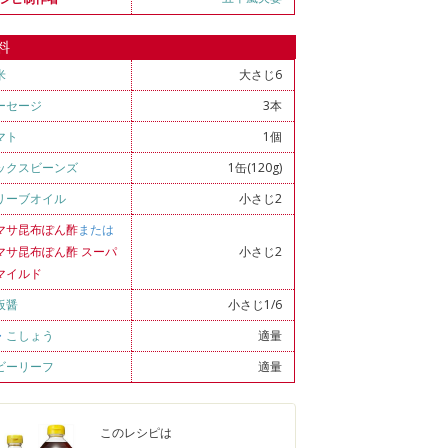
料
米
大さじ6
ーセージ
3本
マト
1個
ックスビーンズ
1缶(120g)
リーブオイル
小さじ2
マサ昆布ぽん酢
または
マサ昆布ぽん酢 スーパ
小さじ2
マイルド
板醤
小さじ1/6
・
こしょう
適量
ビーリーフ
適量
このレシピは