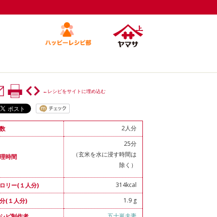
←レシピをサイトに埋め込む
2人分
数
25分
（玄米を水に浸す時間は
理時間
除く）
314kcal
ロリー(１人分)
1.9 g
分(１人分)
五十嵐夫妻
シピ制作者