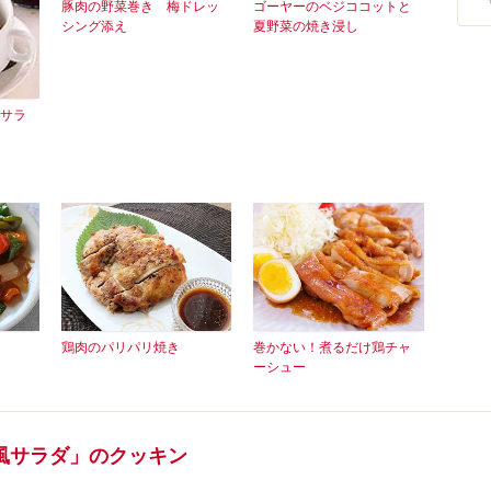
豚肉の野菜巻き 梅ドレッ
ゴーヤーのベジココットと
シング添え
夏野菜の焼き浸し
サラ
鶏肉のパリパリ焼き
巻かない！煮るだけ鶏チャ
ーシュー
風サラダ」のクッキン