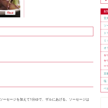
材
玄
ソ
ト
ミ
オ
ヤ
ヤ
ー
豆
塩
ベ
らソーセージを加えて1分ゆで、ザルにあげる。ソーセージは