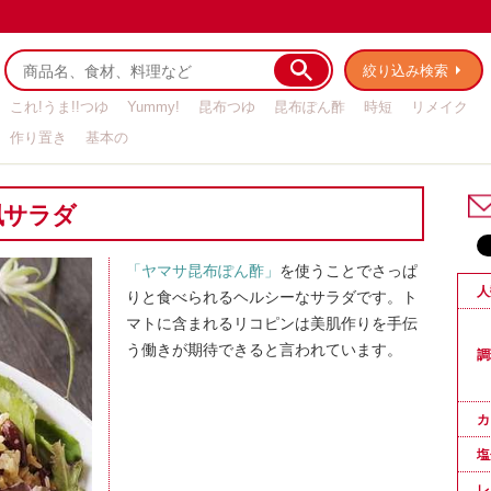
絞り込み検索
これ!うま!!つゆ
Yummy!
昆布つゆ
昆布ぽん酢
時短
リメイク
作り置き
基本の
風サラダ
「ヤマサ昆布ぽん酢」
を使うことでさっぱ
人
りと食べられるヘルシーなサラダです。ト
マトに含まれるリコピンは美肌作りを手伝
う働きが期待できると言われています。
調
カ
塩
レ