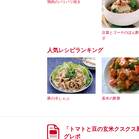
鶏肉のパリパリ焼き
豆腐とゴーヤのぽん酢
ダ
人気レシピランキング
豚の冷しゃぶ
基本の酢豚
「トマトと豆の玄米クスクス
グレポ