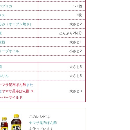
パプリカ
1/2個
タス
3枚
るみ（オーブン焼き）
大さじ2
飯
どんぶり2杯分
麦粉
大さじ1
リーブオイル
小さじ2
酒
大さじ3
みりん
大さじ3
ヤマサ昆布ぽん酢
また
は
ヤマサ昆布ぽん酢 ス
大さじ3
ーパーマイルド
このレシピは
ヤマサ昆布ぽん酢
を使っています