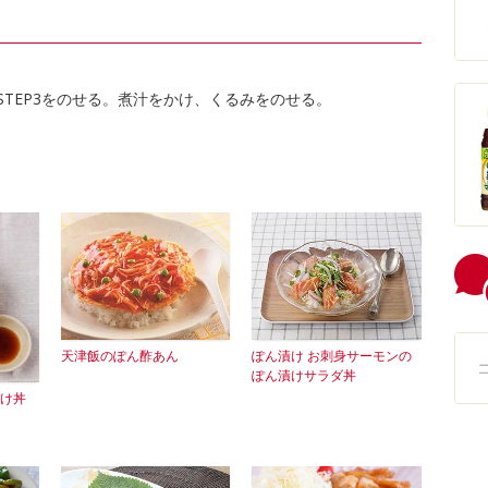
TEP3をのせる。煮汁をかけ、くるみをのせる。
天津飯のぽん酢あん
ぽん漬け お刺身サーモンの
ぽん漬けサラダ丼
け丼