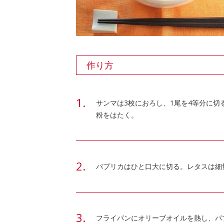
作り方
サンマは3枚におろし、1尾を4等分に
粉をはたく。
パプリカはひと口大に切る。レタスは細
フライパンにオリーブオイルを熱し、パ