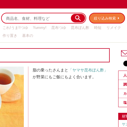
絞り込み検索
これ!うま!!つゆ
Yummy!
昆布つゆ
昆布ぽん酢
時短
リメイク
作り置き
基本の
脂の乗ったさんまと
「ヤマサ昆布ぽん酢」
人
が野菜にもご飯にもよく合います。
調
カ
塩
材
サ