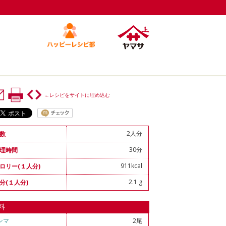
←レシピをサイトに埋め込む
2人分
数
30分
理時間
911kcal
ロリー(１人分)
2.1 g
分(１人分)
料
ンマ
2尾