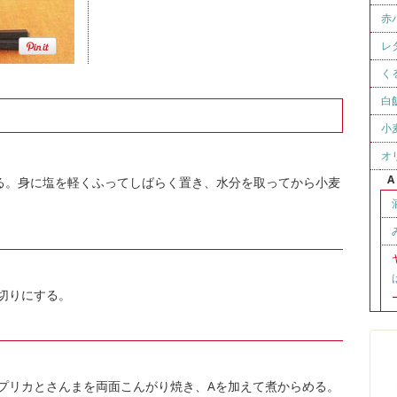
赤
レ
く
白
小
オ
A
切る。身に塩を軽くふってしばらく置き、水分を取ってから小麦
切りにする。
プリカとさんまを両面こんがり焼き、Aを加えて煮からめる。