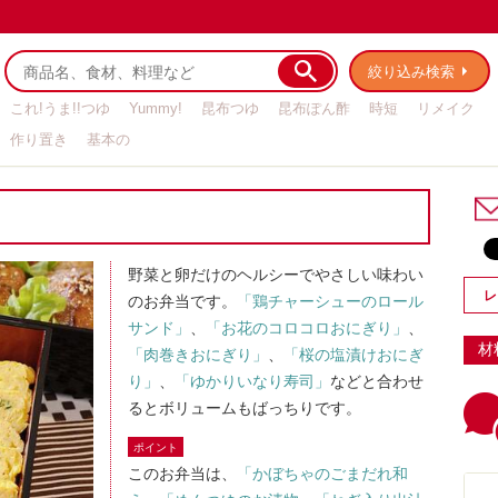
絞り込み検索
これ!うま!!つゆ
Yummy!
昆布つゆ
昆布ぽん酢
時短
リメイク
作り置き
基本の
野菜と卵だけのヘルシーでやさしい味わい
レ
のお弁当です。
「鶏チャーシューのロール
サンド」
、
「お花のコロコロおにぎり」
、
材
「肉巻きおにぎり」
、
「桜の塩漬けおにぎ
り」
、
「ゆかりいなり寿司」
などと合わせ
るとボリュームもばっちりです。
ポイント
このお弁当は、
「かぼちゃのごまだれ和