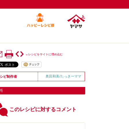
←レシピをサイトに埋め込む
奥田和美/たっきーママ
シピ制作者
料
このレシピに対するコメント