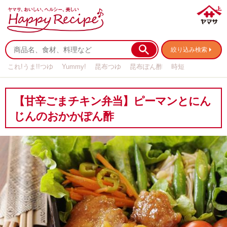
絞り込み検索
これ!うま!!つゆ
Yummy!
昆布つゆ
昆布ぽん酢
時短
リメイク
作り置き
基本の
【甘辛ごまチキン弁当】ピーマンとにん
じんのおかかぽん酢