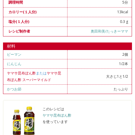
5分
調理時間
13kcal
カロリー(１人分)
0.3 g
塩分(１人分)
奥田和美/たっきーママ
レシピ制作者
材料
ピーマン
2個
にんじん
1/2本
ヤマサ昆布ぽん酢
または
ヤマサ昆
大さじ1と1/2
布ぽん酢 スーパーマイルド
かつお節
たっぷり
このレシピは
ヤマサ昆布ぽん酢
を使っています