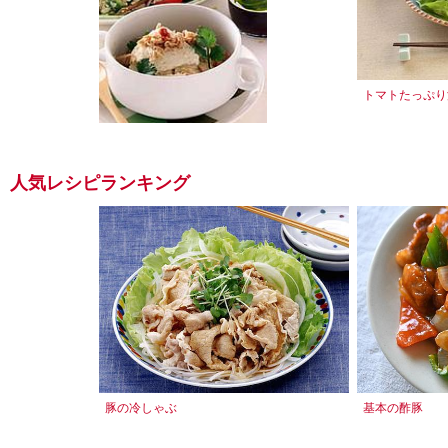
トマトたっぷり
豆腐とゴーヤのぽん酢サラダ
人気レシピランキング
豚の冷しゃぶ
基本の酢豚