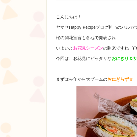
こんにちは！
ヤマサHappy Recipeブログ担当のハルカ
桜の開花宣言も各地で発表され、
いよいよ
お花見シーズン
の到来ですね゜(´∀
今回は、お花見にピッタリな
おにぎり＆
まずは去年から大ブームの
おにぎらず☆