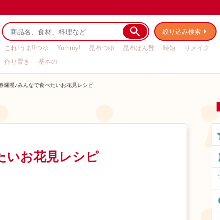
絞り込み検索
これ!うま!!つゆ
Yummy!
昆布つゆ
昆布ぽん酢
時短
リメイク
作り置き
基本の
春爛漫♪みんなで食べたいお花見レシピ
たいお花見レシピ