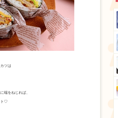
たカツは
風に端をねじれば、
ート♡