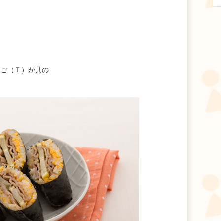
まご（Ｔ）が具の