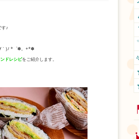
です♪
｀)ﾉ *゜✽。+*✽
サンドレシピ
をご紹介します。