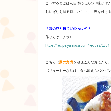
こうするとごはん自体にほんのり味が付
おにぎりを握る時、いちいち手塩を付ける
「菜の花と桜えびのおにぎり」
作り方はコチラ♪
https://recipe.yamasa.com/recipes/2351
こちらは
豚の角煮
を混ぜ込んだおにぎり
ボリューミーな具は、食べ応えもバツグ