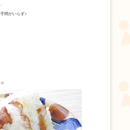
き、
手間がいらず♪
。
ン☆