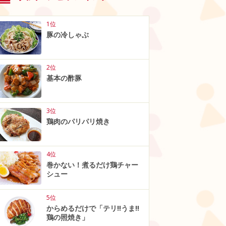
1位
豚の冷しゃぶ
2位
基本の酢豚
3位
鶏肉のパリパリ焼き
4位
巻かない！煮るだけ鶏チャー
シュー
5位
からめるだけで「テリ‼うま‼
鶏の照焼き」