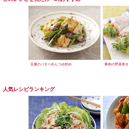
豆腐のバターめんつゆ炒め
豚肉の野菜巻き
人気レシピランキング