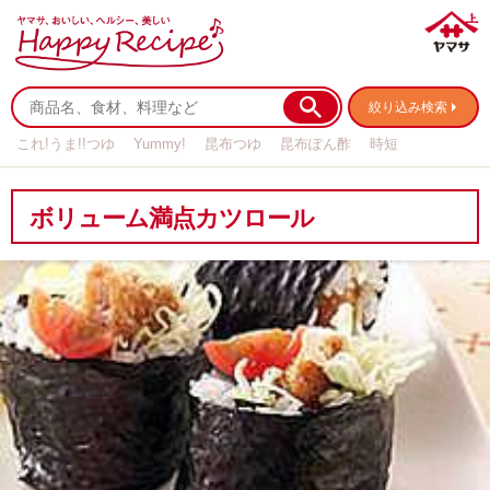
絞り込み検索
これ!うま!!つゆ
Yummy!
昆布つゆ
昆布ぽん酢
時短
リメイク
作り置き
基本の
ボリューム満点カツロール