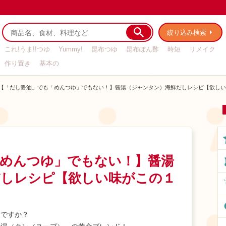
絞り込み検索
これ!うま!!つゆ
Yummy!
昆布つゆ
昆布ぽん酢
時短
リメイク
作り置き
基本の
【「だし醤油」でも「めんつゆ」でもない！】醤湯（ジャンタン）海鮮だしレシピ【欲しい
「めんつゆ」でもない！】醤湯
だしレシピ【欲しい味がこの１
知ですか？