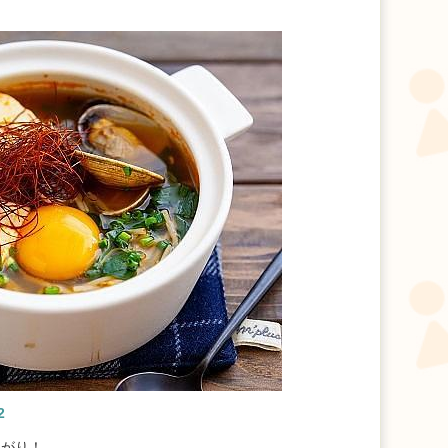
2
あがり！