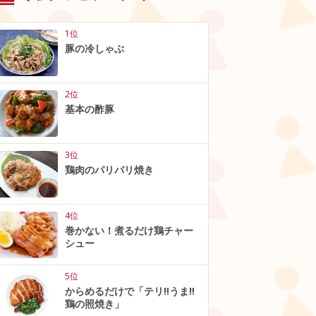
1位
豚の冷しゃぶ
2位
基本の酢豚
3位
鶏肉のパリパリ焼き
4位
巻かない！煮るだけ鶏チャー
シュー
5位
からめるだけで「テリ‼うま‼
鶏の照焼き」