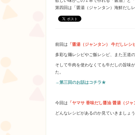
欲しい味がこの１本で作れる「醤油」と
第四回は「醤湯（ジャンタン）海鮮だし
前回は
「醤湯（ジャンタン） 牛だしレシ
多彩な麺レシピやご飯レシピ、また王道
そして牛肉を使わなくても牛だしの旨味
た。
→第三回のお話はコチラ★
今回は
「ヤマサ 香味だし醤油 醤湯（ジャ
どんなレシピがあるのか見ていきましょう