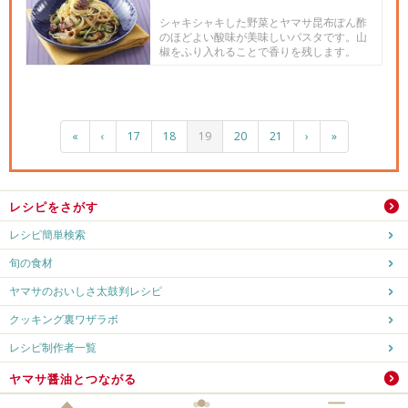
シャキシャキした野菜とヤマサ昆布ぽん酢
のほどよい酸味が美味しいパスタです。山
椒をふり入れることで香りを残します。
«
‹
17
18
19
20
21
›
»
レシピをさがす
レシピ簡単検索
旬の食材
ヤマサのおいしさ太鼓判レシピ
クッキング裏ワザラボ
レシピ制作者一覧
ヤマサ醤油とつながる