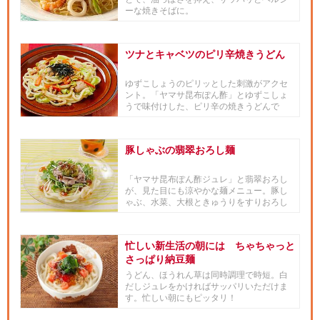
ーな焼きそばに。
ツナとキャベツのピリ辛焼きうどん
ゆずこしょうのピリッとした刺激がアクセ
ント。「ヤマサ昆布ぽん酢」とゆずこしょ
うで味付けした、ピリ辛の焼きうどんで
す。ぽん酢のさわやかな酸味と、...
豚しゃぶの翡翠おろし麺
「ヤマサ昆布ぽん酢ジュレ」と翡翠おろし
が、見た目にも涼やかな麺メニュー。豚し
ゃぶ、水菜、大根ときゅうりをすりおろし
たものをのせ、彩りもバランス...
忙しい新生活の朝には ちゃちゃっと
さっぱり納豆麺
うどん、ほうれん草は同時調理で時短。白
だしジュレをかければサッパリいただけま
す。忙しい朝にもピッタリ！