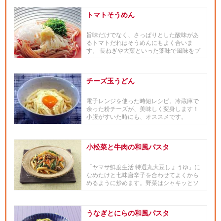
トマトそうめん
旨味だけでなく、さっぱりとした酸味があ
るトマトだれはそうめんにもよく合いま
す。 長ねぎや大葉といった薬味で風味をプ
ラスすると、食欲がそそられます。
チーズ玉うどん
電子レンジを使った時短レシピ。冷蔵庫で
余った粉チーズが、美味しく変身します！
小腹がすいた時にも、オススメです。
小松菜と牛肉の和風パスタ
「ヤマサ鮮度生活 特選丸大豆しょうゆ」に
なめたけと七味唐辛子を合わせてよくから
めるように炒めます。野菜はシャキッとソ
ースはとろっとした和風パス...
うなぎとにらの和風パスタ