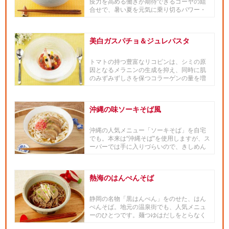
疫力を高める働きが期待できるゴーヤの組
合せで、暑い夏を元気に乗り切るパワー・
レシピ。サッパリとした白だ...
美白ガスパチョ＆ジュレパスタ
トマトの持つ豊富なリコピンは、シミの原
因となるメラニンの生成を抑え、同時に肌
のみずみずしさを保つコラーゲンの量を増
加、しわ・たるみを予防する効...
沖縄の味ソーキそば風
沖縄の人気メニュー「ソーキそば」を自宅
でも。本来は“沖縄そば”を使用しますが、ス
ーパーでは手に入りづらいので、きしめん
を代用する事で手軽に作れます。
熱海のはんぺんそば
静岡の名物「黒はんぺん」をのせた、はん
ぺんそば。地元の温泉街でも、人気メニュ
ーのひとつです。麺つゆはだしをとらなく
ても「ヤマサ昆布つゆ」を使え...