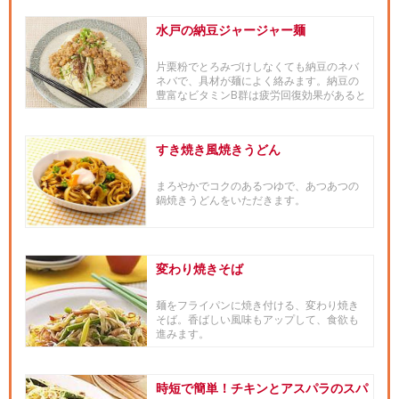
水戸の納豆ジャージャー麺
片栗粉でとろみづけしなくても納豆のネバ
ネバで、具材が麺によく絡みます。納豆の
豊富なビタミンB群は疲労回復効果があると
言われ、食物繊維もたっぷり...
すき焼き風焼きうどん
まろやかでコクのあるつゆで、あつあつの
鍋焼きうどんをいただきます。
変わり焼きそば
麺をフライパンに焼き付ける、変わり焼き
そば。香ばしい風味もアップして、食欲も
進みます。
時短で簡単！チキンとアスパラのスパ