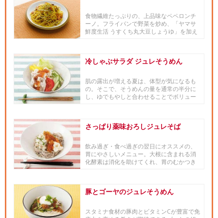
食物繊維たっぷりの、上品味なペペロンチ
ーノ。フライパンで野菜を炒め、「ヤマサ
鮮度生活 うすくち丸大豆しょうゆ」を加え
てさっと煮れば、根菜など...
冷しゃぶサラダ ジュレそうめん
肌の露出が増える夏は、体型が気になるも
の。そこで、そうめんの量を通常の半分に
し、ゆでもやしと合わせることでボリュー
ムアップさせるかさ増しテクニ...
さっぱり薬味おろしジュレそば
飲み過ぎ・食べ過ぎの翌日にオススメの、
胃にやさしいメニュー。大根に含まれる消
化酵素は消化を助けてくれ、胃のむかつき
を解消する効果が期待出来ます...
豚とゴーヤのジュレそうめん
スタミナ食材の豚肉とビタミンCが豊富で免