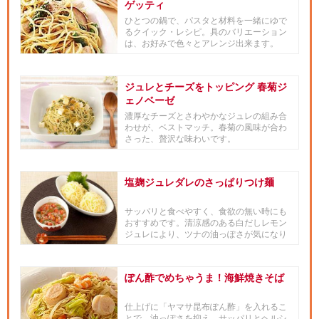
ゲッティ
ひとつの鍋で、パスタと材料を一緒にゆで
るクイック・レシピ。具のバリエーション
は、お好みで色々とアレンジ出来ます。
ジュレとチーズをトッピング 春菊ジ
ェノベーゼ
濃厚なチーズとさわやかなジュレの組み合
わせが、ベストマッチ。春菊の風味が合わ
さった、贅沢な味わいです。
塩麹ジュレダレのさっぱりつけ麺
サッパリと食べやすく、食欲の無い時にも
おすすめです。清涼感のある白だしレモン
ジュレにより、ツナの油っぽさが気になり
ません。
ぽん酢でめちゃうま！海鮮焼きそば
仕上げに「ヤマサ昆布ぽん酢」を入れるこ
とで、油っぽさを抑え、サッパリとヘルシ