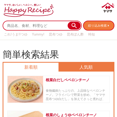
絞り込み検索
これ!うま!!つゆ
Yummy!
昆布つゆ
昆布ぽん酢
時短
リメイク
作り置き
基本の
簡単検索結果
新着順
人気順
根菜白だしペペロンチーノ
食物繊維たっぷりの、上品味なペペロンチ
ーノ。フライパンで野菜を炒め、「ヤマサ
昆布つゆ白だし」を加えてさっと煮れば、
根菜など和風な野菜もパスタに...
根菜のしょうゆペペロンチーノ