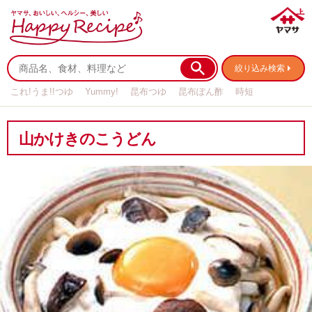
絞り込み検索
これ!うま!!つゆ
Yummy!
昆布つゆ
昆布ぽん酢
時短
リメイク
作り置き
基本の
山かけきのこうどん