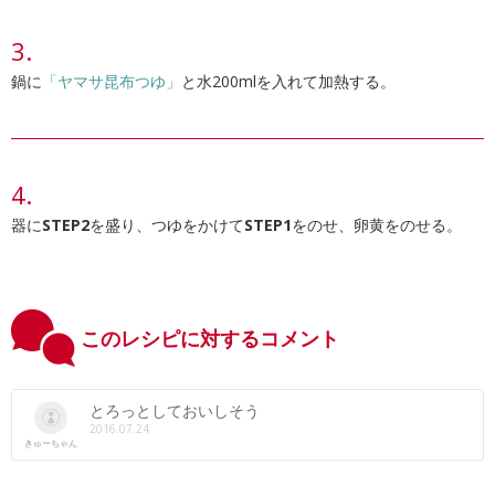
鍋に
「ヤマサ昆布つゆ」
と水200mlを入れて加熱する。
器に
STEP2
を盛り、つゆをかけて
STEP1
をのせ、卵黄をのせる。
このレシピに対するコメント
とろっとしておいしそう
2016.07.24
きゅーちゃん