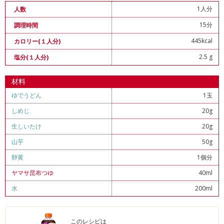
1人分
人数
15分
調理時間
445kcal
カロリー(１人分)
2.5 g
塩分(１人分)
材料
ゆでうどん
1玉
しめじ
20g
生しいたけ
20g
山芋
50g
卵黄
1個分
ヤマサ昆布つゆ
40ml
水
200ml
このレシピは