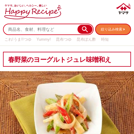
絞り込み検索
これ!うま!!つゆ
Yummy!
昆布つゆ
昆布ぽん酢
時短
リメイク
作り置き
基本の
春野菜のヨーグルトジュレ味噌和え