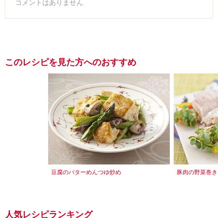
コメントはありません
このレシピを見た方へのおすすめ
豆腐のバターめんつゆ炒め
豚肉の野菜巻き
人気レシピランキング