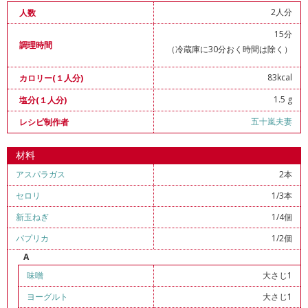
2人分
人数
15分
調理時間
（冷蔵庫に30分おく時間は除く）
83kcal
カロリー(１人分)
1.5 g
塩分(１人分)
五十嵐夫妻
レシピ制作者
材料
アスパラガス
2本
セロリ
1/3本
新玉ねぎ
1/4個
パプリカ
1/2個
A
味噌
大さじ1
ヨーグルト
大さじ1