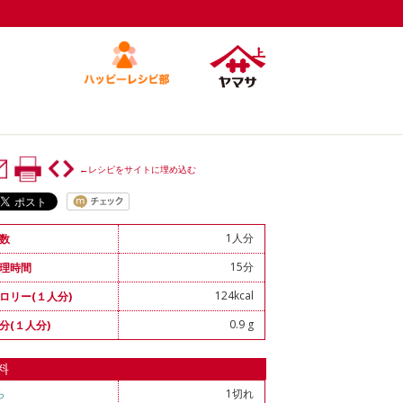
←レシピをサイトに埋め込む
1人分
数
15分
理時間
124kcal
ロリー(１人分)
0.9 g
分(１人分)
料
ら
1切れ