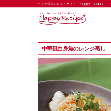
ヤマサ醤油のレシピサイト「Happy Recipe」
中華風白身魚のレンジ蒸し