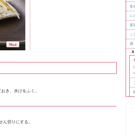
長
に
香
こ
酒
A
どおき、水けをふく。
のせん切りにする。