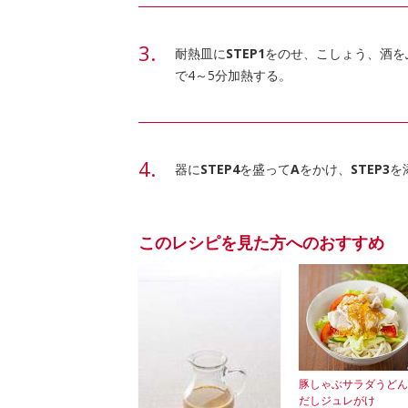
耐熱皿に
STEP1
をのせ、こしょう、酒を
で4～5分加熱する。
器に
STEP4
を盛って
A
をかけ、
STEP3
を
このレシピを見た方へのおすすめ
豚しゃぶサラダうどん
だしジュレがけ