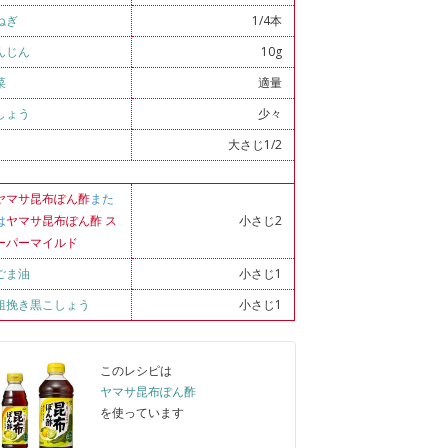
ねぎ
1/4本
んじん
10g
菜
適量
しょう
少々
大さじ1/2
ヤマサ昆布ぽん酢
また
は
ヤマサ昆布ぽん酢 ス
小さじ2
ーパーマイルド
ごま油
小さじ1
粗挽き黒こしょう
小さじ1
このレシピは
ヤマサ昆布ぽん酢
を使っています