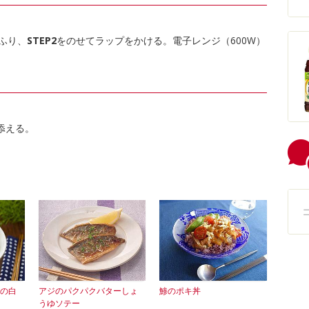
ふり、
STEP2
をのせてラップをかける。電子レンジ（600W）
添える。
の白
アジのパクパクバターしょ
鯵のポキ丼
うゆソテー