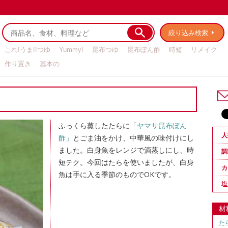
絞り込み検索
これ!うま!!つゆ
Yummy!
昆布つゆ
昆布ぽん酢
時短
リメイク
作り置き
基本の
ふっくら蒸したたらに
「ヤマサ昆布ぽん
人
酢」
とごま油をかけ、中華風の味付けにし
ました。白身魚をレンジで酒蒸しにし、時
調
短テク。今回はたらを使いましたが、白身
カ
魚は手に入る季節のものでOKです。
塩
材
た