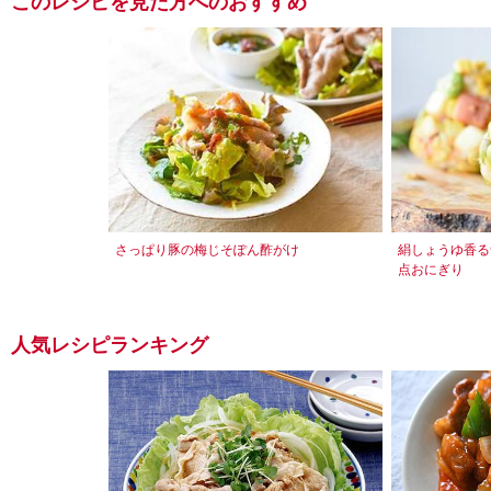
このレシピを見た方へのおすすめ
さっぱり豚の梅じそぽん酢がけ
絹しょうゆ香る
点おにぎり
人気レシピランキング