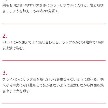
鶏もも肉は食べやすい大きさにカットしボウルに入れる。塩と粗び
きこしょうを加えてもみ込み5分置く。
STEP1にAを加えてよく混ぜ合わせる。ラップをかけ冷蔵庫で1時間
以上漬け込む。
フライパンにサラダ油を熱しSTEP2を重ならないように並べる。弱
火から中火にかけ蓋をして焦がさないように注意しながら両面を焼
き中まで火を通す。