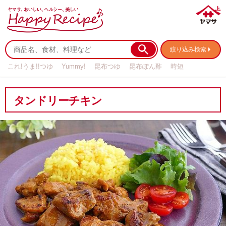
絞り込み検索
これ!うま!!つゆ
Yummy!
昆布つゆ
昆布ぽん酢
時短
リメイク
作り置き
基本の
タンドリーチキン