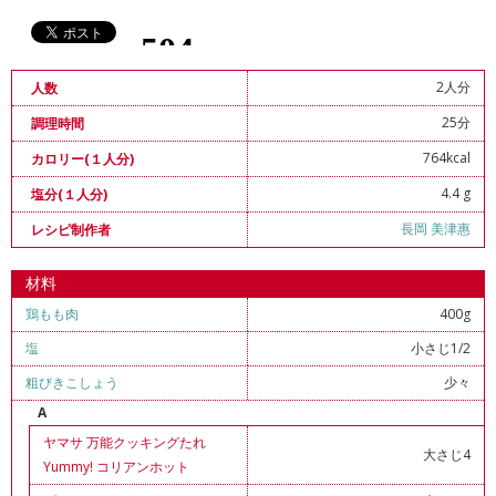
2人分
人数
25分
調理時間
764kcal
カロリー(１人分)
4.4 g
塩分(１人分)
長岡 美津惠
レシピ制作者
材料
鶏もも肉
400g
塩
小さじ1/2
粗びきこしょう
少々
A
ヤマサ 万能クッキングたれ
大さじ4
Yummy! コリアンホット