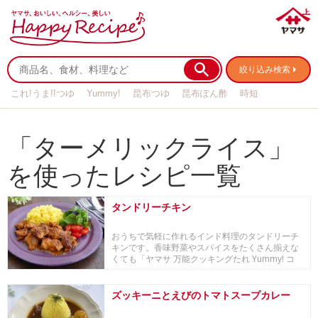
絞り込み検索
これ!うま!!つゆ
Yummy!
昆布つゆ
昆布ぽん酢
時短
リメイク
作り置き
基本の
「ターメリックライス」
を使ったレシピ一覧
タンドリーチキン
おうちで気軽に作れるインド料理のタンドリーチ
キンです。香味野菜やスパイスをたくさん揃えな
くても「ヤマサ 万能クッキングたれ Yummy! コ
リ...
ズッキーニとえびのトマトスープカレー