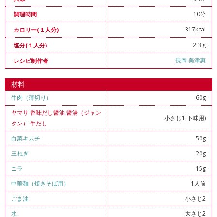
10分
調理時間
317kcal
カロリー(１人分)
2.3 g
塩分(１人分)
長岡 美津惠
レシピ制作者
材料
牛肉（薄切り）
60g
ヤマサ 香味だし醤油 醤湯（ジャン
小さじ1(下味用)
タン） 牛だし
白菜キムチ
50g
玉ねぎ
20g
ニラ
15g
中華麺（焼きそば用）
1人前
ごま油
小さじ2
水
大さじ2