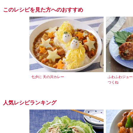
このレシピを見た方へのおすすめ
七夕に 天の川カレー
ふわふわジュー
つくね
人気レシピランキング