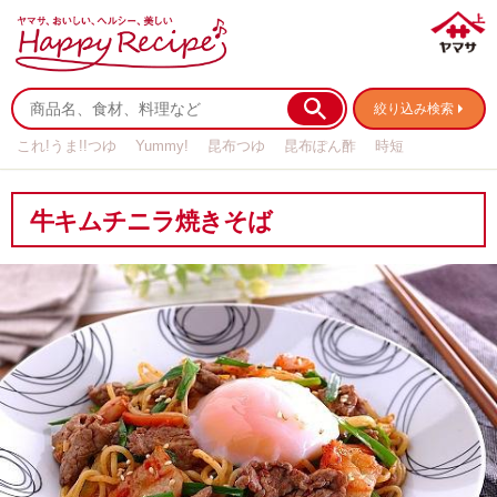
絞り込み検索
これ!うま!!つゆ
Yummy!
昆布つゆ
昆布ぽん酢
時短
リメイク
作り置き
基本の
牛キムチニラ焼きそば