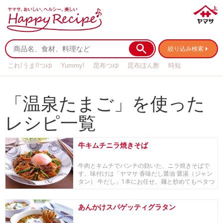
絞り込み検索
これ!うま!!つゆ
Yummy!
昆布つゆ
昆布ぽん酢
時短
リメイク
作り置き
基本の
「温泉たまご」を使った
レシピ一覧
牛キムチニラ焼きそば
牛肉とキムチでパンチの効いた、ニラ焼きそばで
す。味付けは「ヤマサ 香味だし醤油 醤湯（ジャン
タン） 牛だし」1本にお任せ。麺と炒めてもベタつ
か...
あんかけスパゲッティグラタン