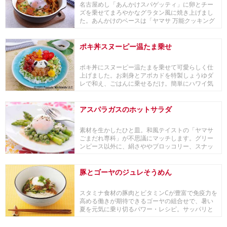
名古屋めし「あんかけスパゲッティ」に卵とチー
ズを乗せてまろやかなグラタン風に焼き上げまし
た。あんかけのベースは「ヤマサ 万能クッキング
たれ Y...
ポキ丼スヌーピー温たま乗せ
ポキ丼にスヌーピー温たまを乗せて可愛らしく仕
上げました。お刺身とアボカドを特製しょうゆダ
レで和え、ごはんに乗せるだけ。簡単にハワイ気
分が味わえ...
アスパラガスのホットサラダ
素材を生かしたひと皿。和風テイストの「ヤマサ
ごまだれ専科」が不思議にマッチします。グリー
ンピース以外に、絹さややブロッコリー、スナッ
プえんどう...
豚とゴーヤのジュレそうめん
スタミナ食材の豚肉とビタミンCが豊富で免疫力を
高める働きが期待できるゴーヤの組合せで、暑い
夏を元気に乗り切るパワー・レシピ。サッパリと
した白だ...