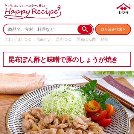
絞り込み検索
これ!うま!!つゆ
Yummy!
昆布つゆ
昆布ぽん酢
時短
リメイク
作り置き
基本の
昆布ぽん酢と味噌で豚のしょうが焼き