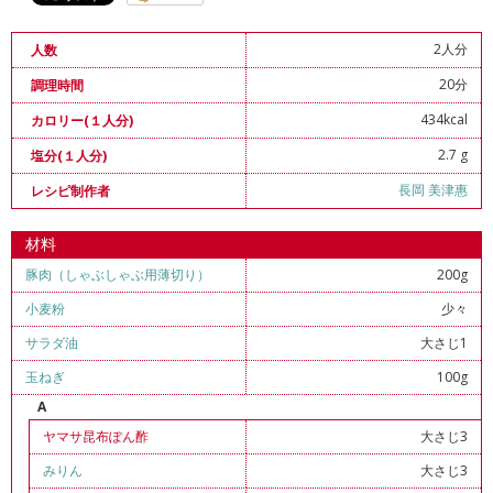
2人分
人数
20分
調理時間
434kcal
カロリー(１人分)
2.7 g
塩分(１人分)
長岡 美津惠
レシピ制作者
材料
豚肉（しゃぶしゃぶ用薄切り）
200g
小麦粉
少々
サラダ油
大さじ1
玉ねぎ
100g
A
ヤマサ昆布ぽん酢
大さじ3
みりん
大さじ3