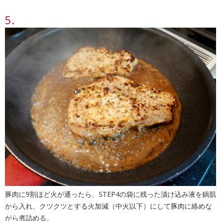
豚肉に9割ほど火が通ったら、STEP4の袋に残った漬け込み液を鍋肌
から入れ、クツクツとする火加減（中火以下）にして豚肉に絡めな
がら煮詰める。