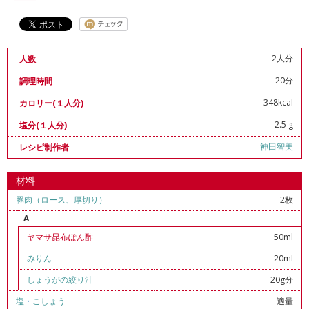
2人分
人数
20分
調理時間
348kcal
カロリー(１人分)
2.5 g
塩分(１人分)
神田智美
レシピ制作者
材料
豚肉（ロース、厚切り）
2枚
A
ヤマサ昆布ぽん酢
50ml
みりん
20ml
しょうがの絞り汁
20g分
塩
・
こしょう
適量