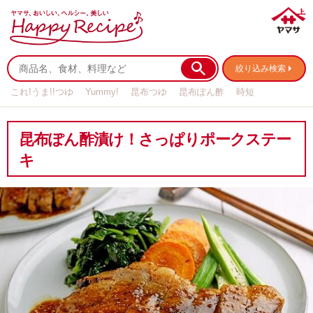
絞り込み検索
これ!うま!!つゆ
Yummy!
昆布つゆ
昆布ぽん酢
時短
リメイク
作り置き
基本の
昆布ぽん酢漬け！さっぱりポークステー
キ