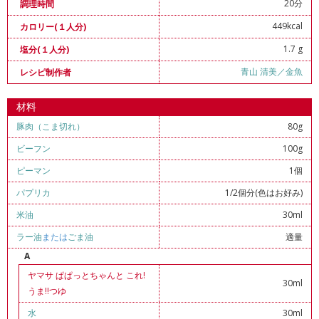
20分
調理時間
449kcal
カロリー(１人分)
1.7 g
塩分(１人分)
青山 清美／金魚
レシピ制作者
材料
豚肉（こま切れ）
80g
ビーフン
100g
ピーマン
1個
パプリカ
1/2個分(色はお好み)
米油
30ml
ラー油
または
ごま油
適量
A
ヤマサ ぱぱっとちゃんと これ!
30ml
うま!!つゆ
水
30ml