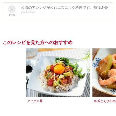
和風のアレンジが和むエスニック料理です。招福🎵😺
2023.08.28
野良猫
このレシピを見た方へのおすすめ
アヒポキ丼
冬瓜とえびのめ