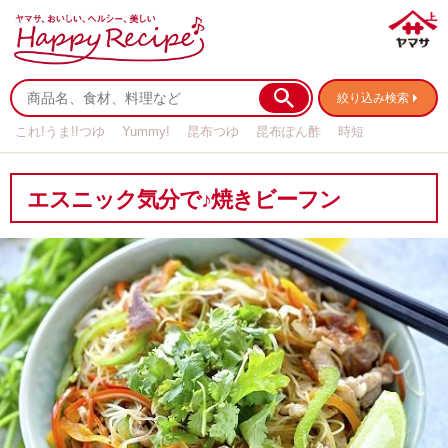
絞り込み検索
これ!うま!!つゆ
Yummy!
昆布つゆ
昆布ぽん酢
時短
リメイク
作り置き
基本の
エスニック気分で♪焼きビーフン