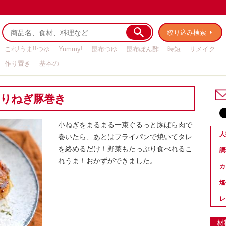
絞り込み検索
これ!うま!!つゆ
Yummy!
昆布つゆ
昆布ぽん酢
時短
リメイク
作り置き
基本の
もりねぎ豚巻き
小ねぎをまるまる一束ぐるっと豚ばら肉で
人
巻いたら、あとはフライパンで焼いてタレ
を絡めるだけ！野菜もたっぷり食べれるこ
調
れうま！おかずができました。
カ
塩
レ
材