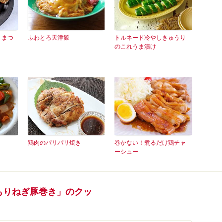
うまつ
ふわとろ天津飯
トルネード冷やしきゅうり
のこれうま漬け
鶏肉のパリパリ焼き
巻かない！煮るだけ鶏チャ
ーシュー
りもりねぎ豚巻き」のクッ