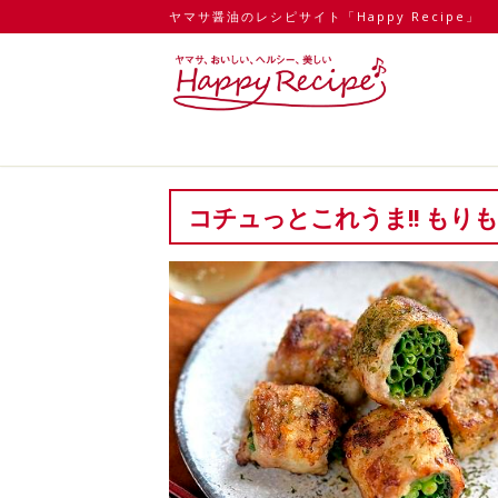
ヤマサ醤油のレシピサイト「Happy Recipe」
コチュっとこれうま!! もり