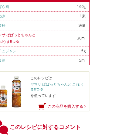
ばら肉
160g
ねぎ
1束
栗粉
適量
マサ ぱぱっとちゃんと
30ml
れ!うま!!つゆ
チュジャン
5g
ま油
5ml
このレシピは
ヤマサ ぱぱっとちゃんと これ!う
ま!!つゆ
を使っています
この商品を購入する >
このレシピに対するコメント