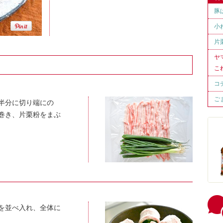
豚
小
片
ヤ
こ
コ
ご
半分に切り端にの
巻き、片栗粉をまぶ
1を並べ入れ、全体に