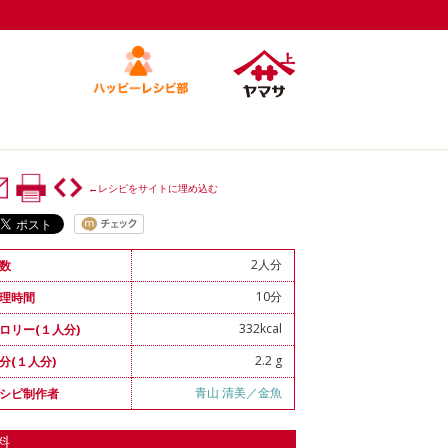
←レシピをサイトに埋め込む
2人分
数
10分
理時間
332kcal
ロリー(１人分)
2.2 g
分(１人分)
青山 清美／金魚
シピ制作者
料