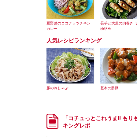
夏野菜のココナッツチキン
長芋と大葉の肉巻き 
カレー
ゆ絡め
人気レシピランキング
豚の冷しゃぶ
基本の酢豚
「コチュっとこれうま!! も
キングレポ