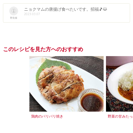
ニョクマムの唐揚げ食べたいです。招福🎵😺
2023.03.07
野良猫
このレシピを見た方へのおすすめ
鶏肉のパリパリ焼き
野菜の甘みたっ