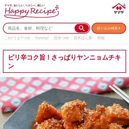
絞り込み検索
これ!うま!!つゆ
Yummy!
昆布つゆ
昆布ぽん酢
時短
リメイク
作り置き
基本の
ピリ辛コク旨！さっぱりヤンニョムチキ
ン