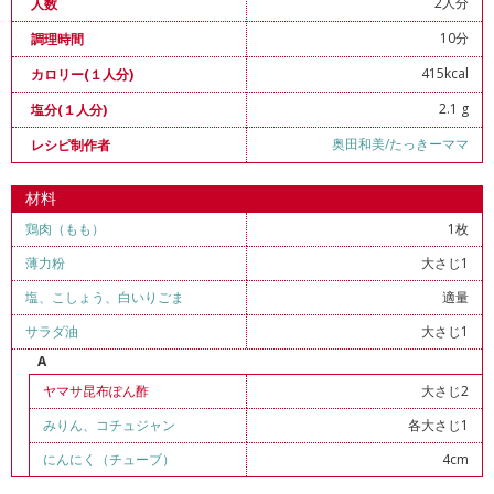
2人分
人数
10分
調理時間
415kcal
カロリー(１人分)
2.1 g
塩分(１人分)
奥田和美/たっきーママ
レシピ制作者
材料
鶏肉（もも）
1枚
薄力粉
大さじ1
塩
、
こしょう
、
白いりごま
適量
サラダ油
大さじ1
A
ヤマサ昆布ぽん酢
大さじ2
みりん
、
コチュジャン
各大さじ1
にんにく（チューブ）
4cm