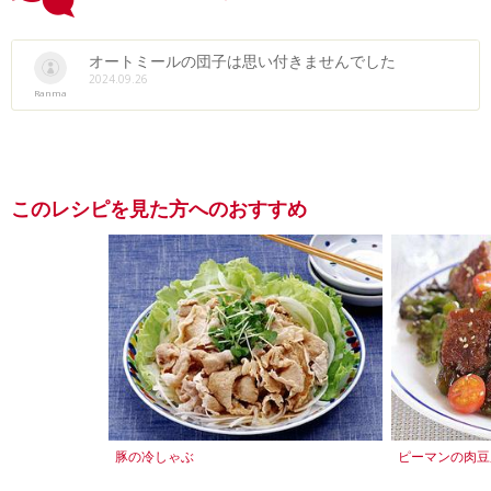
オートミールの団子は思い付きませんでした
2024.09.26
Ranma
このレシピを見た方へのおすすめ
豚の冷しゃぶ
ピーマンの肉豆