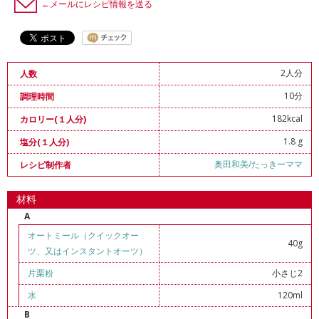
←メールにレシピ情報を送る
2人分
人数
10分
調理時間
182kcal
カロリー(１人分)
1.8 g
塩分(１人分)
奥田和美/たっきーママ
レシピ制作者
材料
A
オートミール（クイックオー
40g
ツ、又はインスタントオーツ）
片栗粉
小さじ2
水
120ml
B