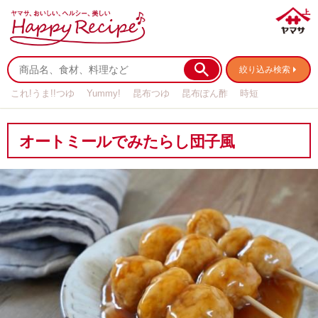
絞り込み検索
これ!うま!!つゆ
Yummy!
昆布つゆ
昆布ぽん酢
時短
リメイク
作り置き
基本の
オートミールでみたらし団子風