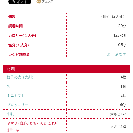
4個分（2人分）
個数
20分
調理時間
123kcal
カロリー(１人分)
0.5 g
塩分(１人分)
若子 みな美
レシピ制作者
材料
餃子の皮（大判）
4枚
卵
1個
ミニトマト
2個
ブロッコリー
60g
牛乳
大さじ1/2
ヤマサ ぱぱっとちゃんと これ!う
大さじ1/2
ま!!つゆ