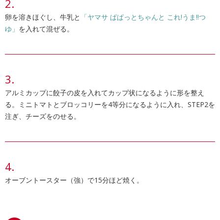
卵を溶きほぐし、牛乳と
「ヤマサ ぱぱっとちゃんと これ!うま!!つ
ゆ」
を入れて混ぜる。
アルミカップに餃子の皮を入れてカップ状になるように形を整え
る。ミニトマトとブロッコリーを4等分になるように入れ、STEP2を
注ぎ、チーズをのせる。
オーブントースター（強）で15分ほど焼く。