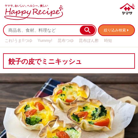
絞り込み検索
これ!うま!!つゆ
Yummy!
昆布つゆ
昆布ぽん酢
時短
リメイク
作り置き
基本の
餃子の皮でミニキッシュ