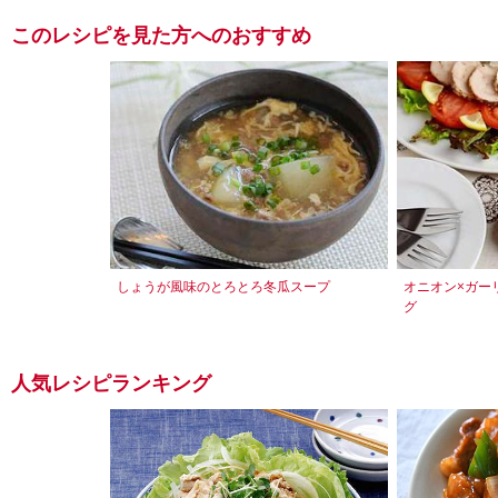
このレシピを見た方へのおすすめ
しょうが風味のとろとろ冬瓜スープ
オニオン×ガー
グ
人気レシピランキング