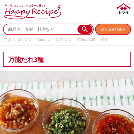
絞り込み検索
これ!うま!!つゆ
Yummy!
昆布つゆ
昆布ぽん酢
時短
リメイク
作り置き
基本の
万能たれ3種