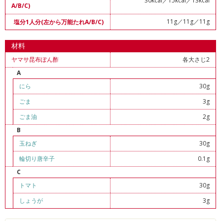
30kcal／15kcal／13kcal
A/B/C)
11g／11g／11g
塩分1人分(左から万能たれA/B/C)
材料
ヤマサ昆布ぽん酢
各大さじ2
A
にら
30g
ごま
3g
ごま油
2g
B
玉ねぎ
30g
輪切り唐辛子
0.1g
C
トマト
30g
しょうが
3g