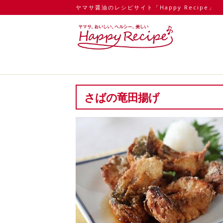
ヤマサ醤油のレシピサイト「Happy Recipe」
さばの竜田揚げ