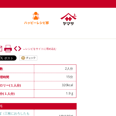
←レシピをサイトに埋め込む
2人分
数
15分
理時間
320kcal
ロリー(１人分)
1.9 g
分(１人分)
料
ば（三枚におろしたも