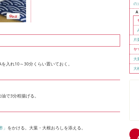
の
A
片
ヤ
大
Aを入れ10～30分くらい置いておく。
大
℃の油で3分程揚げる。
酢」
をかける。大葉・大根おろしを添える。