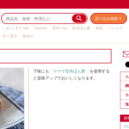
絞り込み検索
これ!うま!!つゆ
Yummy!
昆布つゆ
昆布ぽん酢
時短
リメイク
作り置き
基本の
下味にも
「ヤマサ昆布ぽん酢」
を使用する
人
と旨味アップでおいしくなります。
調
カ
塩
材
さ