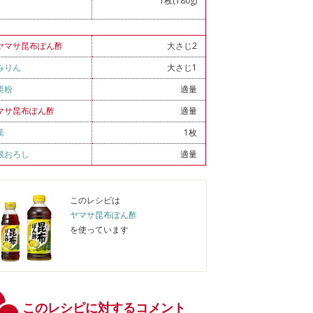
1枚(180g)
）
ヤマサ昆布ぽん酢
大さじ2
みりん
大さじ1
栗粉
適量
マサ昆布ぽん酢
適量
葉
1枚
根おろし
適量
このレシピは
ヤマサ昆布ぽん酢
を使っています
このレシピに対するコメント