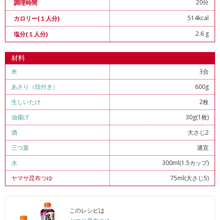
20分
調理時間
514kcal
カロリー(１人分)
2.6 g
塩分(１人分)
材料
米
3合
あさり（殻付き）
600g
生しいたけ
2枚
油揚げ
30g(1枚)
酒
大さじ2
三つ葉
適宜
水
300ml(1.5カップ)
ヤマサ昆布つゆ
75ml(大さじ5)
このレシピは