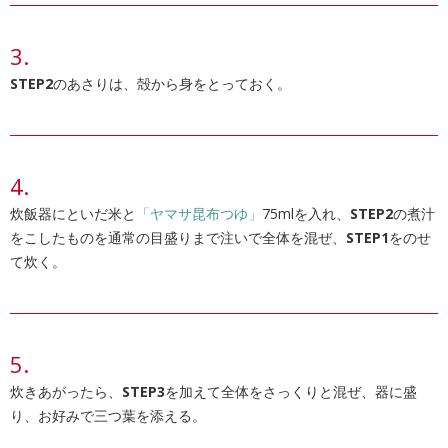
STEP2
のあさりは、殻から身をとっておく。
炊飯器にといだ米と
「ヤマサ昆布つゆ」
75mlを入れ、
STEP2
の煮汁
をこしたものを通常の目盛りまで注いで全体を混ぜ、
STEP1
をのせ
て炊く。
炊きあがったら、
STEP3
を加えて全体をさっくりと混ぜ、器に盛
り、お好みで三つ葉を添える。