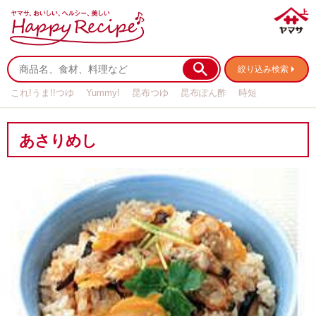
絞り込み検索
これ!うま!!つゆ
Yummy!
昆布つゆ
昆布ぽん酢
時短
リメイク
作り置き
基本の
あさりめし