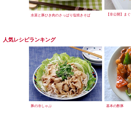
【非公開】まぐ
水菜と豚ひき肉のさっぱり塩焼きそば
人気レシピランキング
豚の冷しゃぶ
基本の酢豚