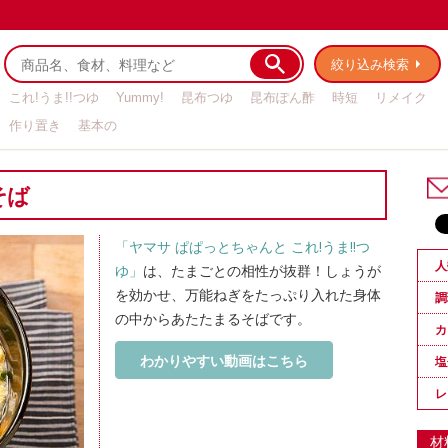
絞り込み検索
これ!うま!!つゆ
Yummy!
昆布つゆ
昆布ぽん酢
時短
リメイク
作り置き
基本の
そば
「ヤマサ ぱぱっとちゃんと これ!うま!!つ
人
ゆ」
は、たまごとの相性が抜群！しょうが
を効かせ、万能ねぎをたっぷり入れた身体
調
の中からあたたまるそばです。
カ
わかりやすい動画はこちら
塩
レ
材