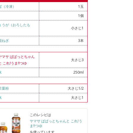
ば（冷凍）
1玉
1個
ょうが（おろしたも
小さじ1
）
能ねぎ
3本
ヤマサ ぱぱっとちゃん
大さじ3
と これ!うま!!つゆ
水
250ml
片栗粉
大さじ1/2
水
大さじ1
このレシピは
ヤマサ ぱぱっとちゃんと これ!う
ま!!つゆ
を使っています