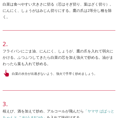
白菜は食べやすい大きさに切る（芯はそぎ切り、葉はざく切り）。
にんにく、しょうがはみじん切りにする。鷹の爪は2等分し種を除
く。
フライパンにごま油、にんにく、しょうが、鷹の爪を入れて弱火に
かける。ふつふつしてきたら白菜の芯を加え強火で炒める。油がま
わったら葉も入れて炒める。
白菜の水分が出過ぎないよう、強火で手早く炒めましょう。
桜えび、酒を加えて炒め、アルコールが飛んだら
「ヤマサ ぱぱっと
ちゃんと これ!うま!!つゆ」
を入れて味付けする。