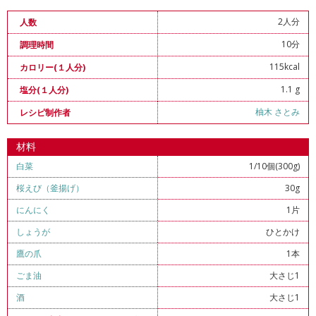
2人分
人数
10分
調理時間
115kcal
カロリー(１人分)
1.1 g
塩分(１人分)
柚木 さとみ
レシピ制作者
材料
白菜
1/10個(300g)
桜えび（釜揚げ）
30g
にんにく
1片
しょうが
ひとかけ
鷹の爪
1本
ごま油
大さじ1
酒
大さじ1