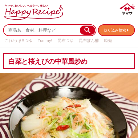
絞り込み検索
これ!うま!!つゆ
Yummy!
昆布つゆ
昆布ぽん酢
時短
リメイク
作り置き
基本の
白菜と桜えびの中華風炒め