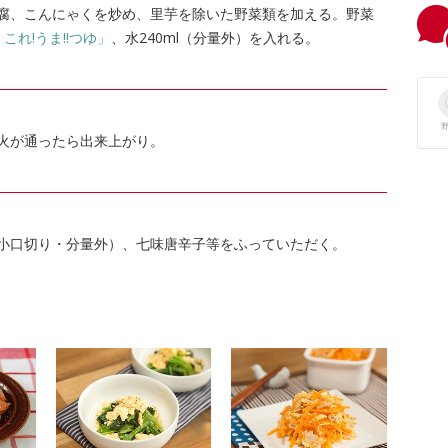
腐、こんにゃくを炒め、里芋を除いた野菜類を加える。野菜
これ!うま!!つゆ」
、水240ml（分量外）を入れる。
火が通ったら出来上がり。
小口切り・分量外）、七味唐辛子等をふっていただく。