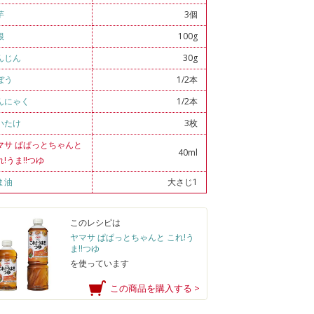
芋
3個
根
100g
んじん
30g
ぼう
1/2本
んにゃく
1/2本
いたけ
3枚
マサ ぱぱっとちゃんと
40ml
れ!うま!!つゆ
ま油
大さじ1
このレシピは
ヤマサ ぱぱっとちゃんと これ!う
ま!!つゆ
を使っています
この商品を購入する >