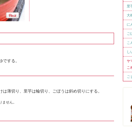
里
大
に
ご
こ
し
ゆでする。
ヤ
こ
ご
けは薄切り、里芋は輪切り、ごぼうは斜め切りにする。
りません。