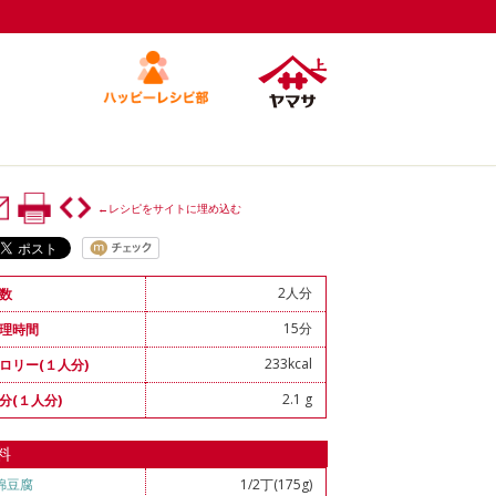
←レシピをサイトに埋め込む
2人分
数
15分
理時間
233kcal
ロリー(１人分)
2.1 g
分(１人分)
料
綿豆腐
1/2丁(175g)