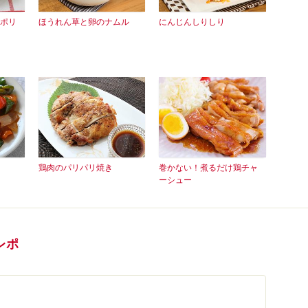
ポリ
ほうれん草と卵のナムル
にんじんしりしり
鶏肉のパリパリ焼き
巻かない！煮るだけ鶏チャ
ーシュー
レポ