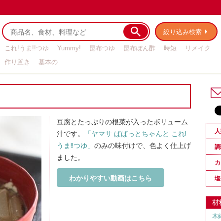
絞り込み検索
これ!うま!!つゆ
Yummy!
昆布つゆ
昆布ぽん酢
時短
リメイク
作り置き
基本の
豆腐とたっぷりの根菜が入ったボリューム
人
汁です。
「ヤマサ ぱぱっとちゃんと これ!
うま!!つゆ」
のみの味付けで、色よく仕上げ
調
ました。
カ
わかりやすい動画はこちら
塩
材
木