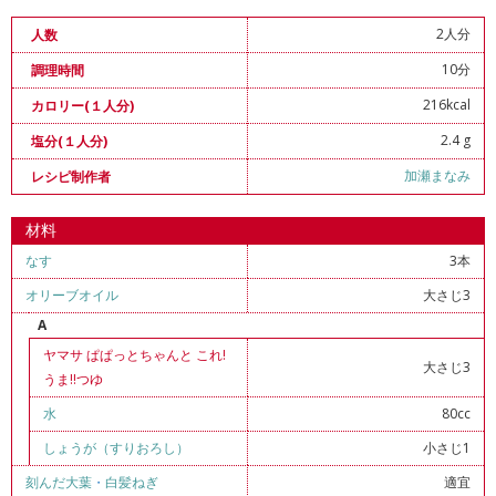
2人分
人数
10分
調理時間
216kcal
カロリー(１人分)
2.4 g
塩分(１人分)
加瀬まなみ
レシピ制作者
材料
なす
3本
オリーブオイル
大さじ3
A
ヤマサ ぱぱっとちゃんと これ!
大さじ3
うま!!つゆ
水
80cc
しょうが（すりおろし）
小さじ1
刻んだ大葉
・
白髪ねぎ
適宜