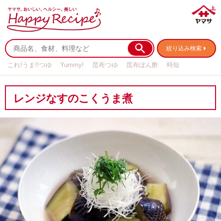
絞り込み検索
これ!うま!!つゆ
Yummy!
昆布つゆ
昆布ぽん酢
時短
リメイク
作り置き
基本の
レンジなすのこくうま煮