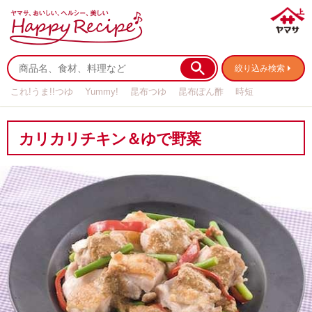
絞り込み検索
これ!うま!!つゆ
Yummy!
昆布つゆ
昆布ぽん酢
時短
リメイク
作り置き
基本の
カリカリチキン＆ゆで野菜