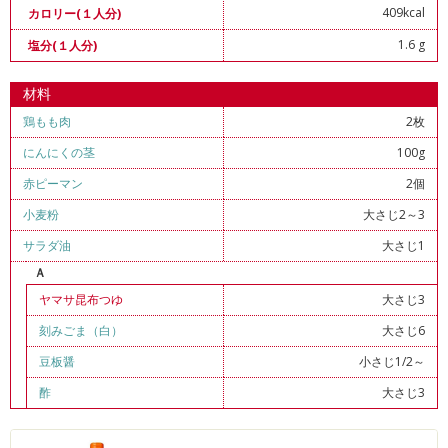
409kcal
カロリー(１人分)
1.6 g
塩分(１人分)
材料
鶏もも肉
2枚
にんにくの茎
100g
赤ピーマン
2個
小麦粉
大さじ2～3
サラダ油
大さじ1
Ａ
ヤマサ昆布つゆ
大さじ3
刻みごま（白）
大さじ6
豆板醤
小さじ1/2～
酢
大さじ3