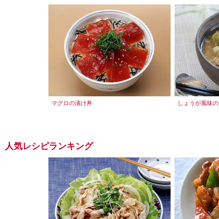
マグロの漬け丼
しょうが風味の
人気レシピランキング