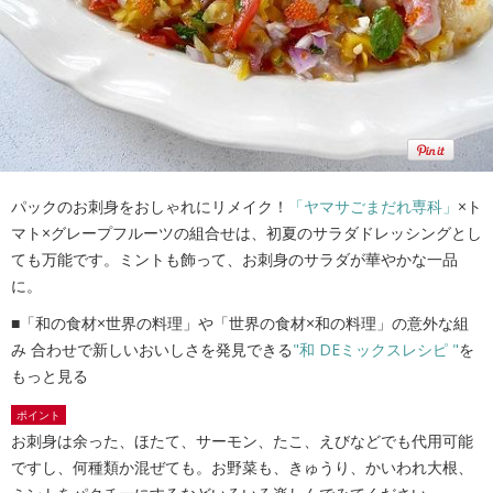
パックのお刺身をおしゃれにリメイク！
「ヤマサごまだれ専科」
×ト
マト×グレープフルーツの組合せは、初夏のサラダドレッシングとし
ても万能です。ミントも飾って、お刺身のサラダが華やかな一品
に。
■「和の食材×世界の料理」や「世界の食材×和の料理」の意外な組
み 合わせで新しいおいしさを発見できる
"和 DEミックスレシピ "
を
もっと見る
ポイント
お刺身は余った、ほたて、サーモン、たこ、えびなどでも代用可能
ですし、何種類か混ぜても。お野菜も、きゅうり、かいわれ大根、