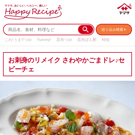
絞り込み検索
これ!うま!!つゆ
Yummy!
昆布つゆ
昆布ぽん酢
時短
リメイク
作り置き
基本の
お刺身のリメイク さわやかごまドレ♪セ
ビーチェ