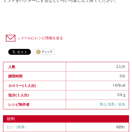
ミントをパクチーにするなどいろいろ楽しんでみてください。
←メールにレシピ情報を送る
2人分
人数
5分
調理時間
147kcal
カロリー(１人分)
0.8 g
塩分(１人分)
青山 清美／金魚
レシピ制作者
材料
たい（刺身）
6切れ