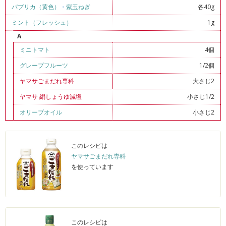
パプリカ（黄色）
・
紫玉ねぎ
各40g
ミント（フレッシュ）
1g
A
ミニトマト
4個
グレープフルーツ
1/2個
ヤマサごまだれ専科
大さじ2
ヤマサ 絹しょうゆ減塩
小さじ1/2
オリーブオイル
小さじ2
このレシピは
ヤマサごまだれ専科
を使っています
このレシピは