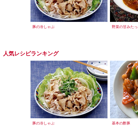
豚の冷しゃぶ
野菜の甘みたっ
人気レシピランキング
豚の冷しゃぶ
基本の酢豚