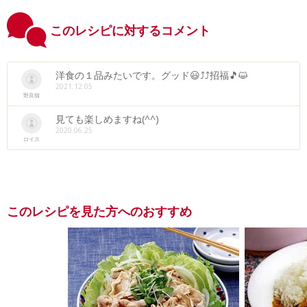
このレシピに対するコメント
洋食の１品みたいです。グッド😃⤴⤴招福🎵😺
2021.12.05
野良猫
見ても楽しめますね(^^)
2020.06.25
ロイス
このレシピを見た方へのおすすめ