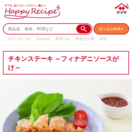
絞り込み検索
これ!うま!!つゆ
Yummy!
昆布つゆ
昆布ぽん酢
時短
リメイク
作り置き
基本の
チキンステーキ ～フィナデニソースが
け～