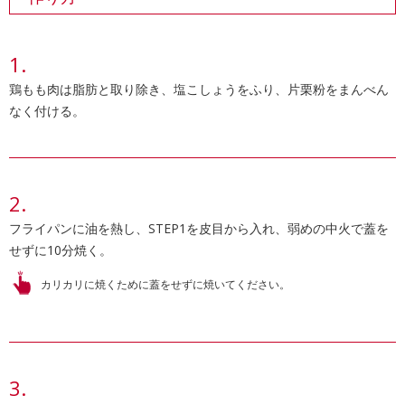
鶏もも肉は脂肪と取り除き、塩こしょうをふり、片栗粉をまんべん
なく付ける。
フライパンに油を熱し、STEP1を皮目から入れ、弱めの中火で蓋を
せずに10分焼く。
カリカリに焼くために蓋をせずに焼いてください。