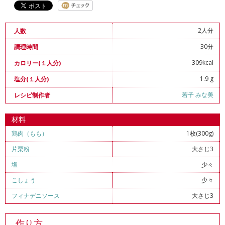
2人分
人数
30分
調理時間
309kcal
カロリー(１人分)
1.9 g
塩分(１人分)
若子 みな美
レシピ制作者
材料
鶏肉（もも）
1枚(300g)
片栗粉
大さじ3
塩
少々
こしょう
少々
フィナデニソース
大さじ3
作り方