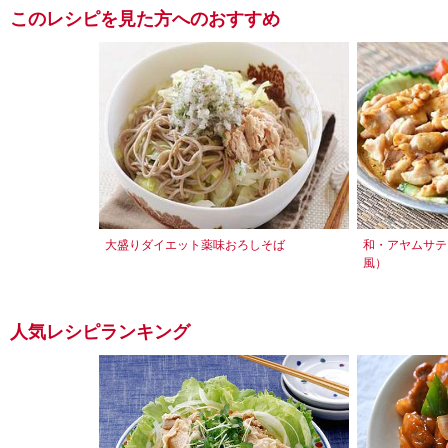
このレシピを見た方へのおすすめ
大盛りダイエット薬味おろしそば
和・アヤムサテ
風）
人気レシピランキング