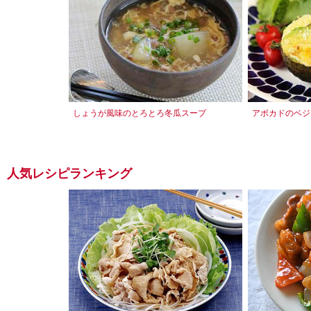
しょうが風味のとろとろ冬瓜スープ
アボカドのベジ
人気レシピランキング