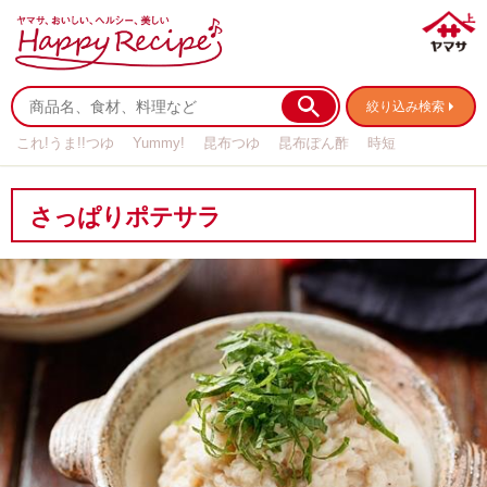
絞り込み検索
これ!うま!!つゆ
Yummy!
昆布つゆ
昆布ぽん酢
時短
リメイク
作り置き
基本の
さっぱりポテサラ