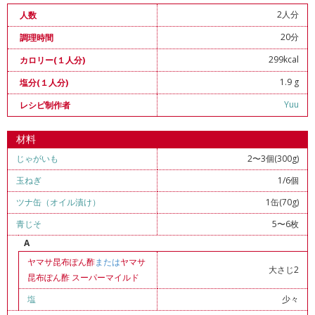
2人分
人数
20分
調理時間
299kcal
カロリー(１人分)
1.9 g
塩分(１人分)
Yuu
レシピ制作者
材料
じゃがいも
2〜3個(300g)
玉ねぎ
1/6個
ツナ缶（オイル漬け）
1缶(70g)
青じそ
5〜6枚
A
ヤマサ昆布ぽん酢
または
ヤマサ
大さじ2
昆布ぽん酢 スーパーマイルド
塩
少々