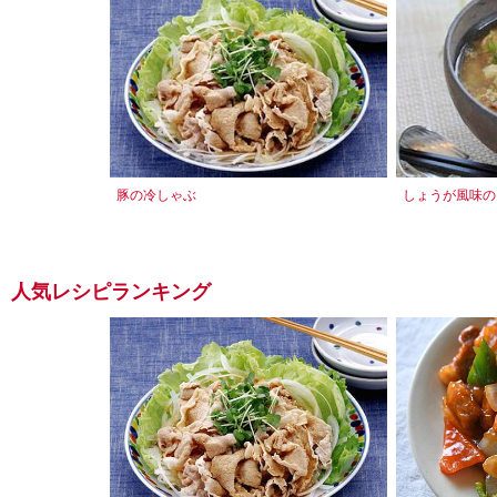
豚の冷しゃぶ
しょうが風味の
人気レシピランキング