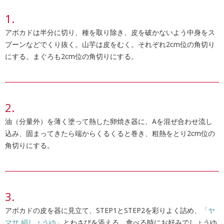
アボカドは半分に切り、種を取り除き、皮を破かないよう中身をス
プーンなどでくり抜く。山芋は皮をむく。それぞれ2cm位の角切り
にする。まぐろも2cm位の角切りにする。
油（分量外）を薄く塗って熱した卵焼き器に、Aを混ぜ合わせ流し
込み、固まってきたら端からくるくると巻き、粗熱をとり2cm位の
角切りにする。
アボカドの皮を器に見立て、STEP1とSTEP2を彩りよく詰め、
「ヤ
マサ 絹しょうゆ」
とわさびを添える。食べる時にお好みでしょうゆ