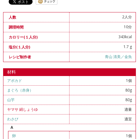
2人分
人数
10分
調理時間
343kcal
カロリー(１人分)
1.7 g
塩分(１人分)
青山 清美／金魚
レシピ制作者
材料
アボカド
1個
まぐろ（赤身）
80g
山芋
80g
ヤマサ 絹しょうゆ
適量
わさび
適宜
A
卵
1個