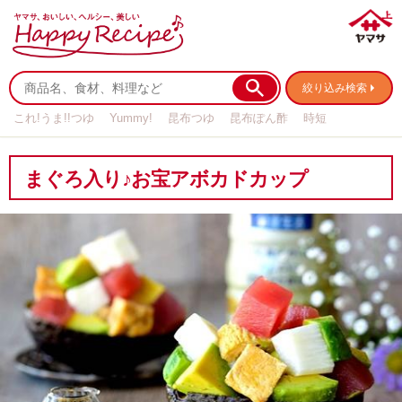
絞り込み検索
これ!うま!!つゆ
Yummy!
昆布つゆ
昆布ぽん酢
時短
リメイク
作り置き
基本の
まぐろ入り♪お宝アボカドカップ