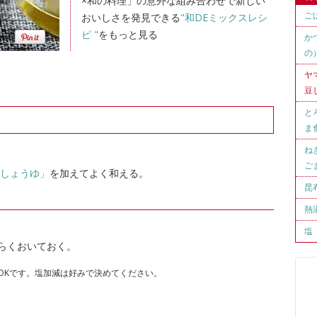
×和の料理」の意外な組み合わせで新しい
ご
おいしさを発見できる
"和DEミックスレシ
ピ "
をもっと見る
か
の
ヤ
豆
と
ま
ね
ご
豆しょうゆ」
を加えてよく和える。
昆
熱
塩
らくおいておく。
OKです。塩加減は好みで決めてください。