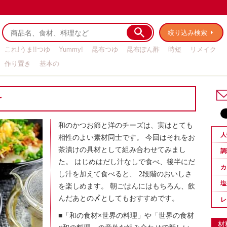
絞り込み検索
これ!うま!!つゆ
Yummy!
昆布つゆ
昆布ぽん酢
時短
リメイク
作り置き
基本の
け
和のかつお節と洋のチーズは、実はとても
人
相性のよい素材同士です。 今回はそれをお
茶漬けの具材として組み合わせてみまし
調
た。 はじめはだし汁なしで食べ、後半にだ
カ
し汁を加えて食べると、 2段階のおいしさ
塩
を楽しめます。 朝ごはんにはもちろん、飲
んだあとの〆としてもおすすめです。
レ
■「和の食材×世界の料理」や「世界の食材
材