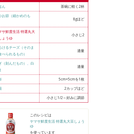
はん
茶碗に軽く2杯
つお節（細かめのも
8gほど
）
マサ鮮度生活 特選丸大
小さじ2
しょうゆ
ろけるチーズ（そのま
適量
食べられるもの）
ぎ（刻んだもの）
、
白
適量
ま
布
5cm×5cmを1枚
湯
2カップほど
小さじ1/2～好みに調節
このレシピは
ヤマサ鮮度生活 特選丸大豆しょう
ゆ
を使っています