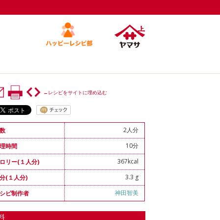
←レシピをサイトに埋め込む
2人分
数
10分
理時間
367kcal
ロリー(１人分)
3.3 g
分(１人分)
神田智美
シピ制作者
料