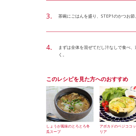
茶碗にごはんを盛り、STEP1のかつお
まずは全体を混ぜてだし汁なしで食べ、途
く。
このレシピを見た方へのおすすめ
しょうが風味のとろとろ冬
アボカドのベジココッ
瓜スープ
リア