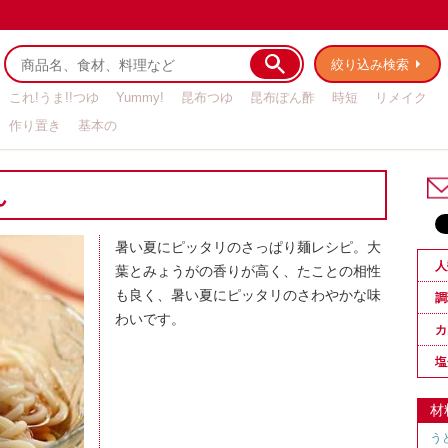
絞り込み検索
これ!うま!!つゆ
Yummy!
昆布つゆ
昆布ぽん酢
時短
リメイク
作り置き
基本の
ん
暑い夏にピッタリのさっぱり麺レシピ。大
人
葉とみょうがの香りが高く、たことの相性
も良く、暑い夏にピッタリのさわやかな味
調
わいです。
カ
塩
材
う