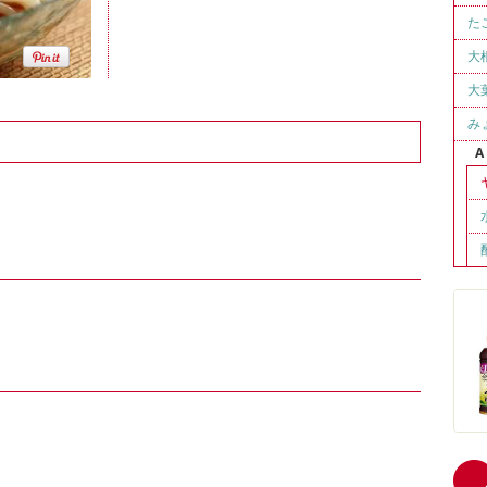
た
大
大
み
A