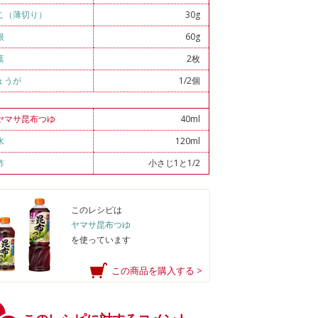
こ（薄切り）
30g
根
60g
葉
2枚
ょうが
1/2個
ヤマサ昆布つゆ
40ml
水
120ml
酢
小さじ1と1/2
このレシピは
ヤマサ昆布つゆ
を使っています
この商品を購入する >