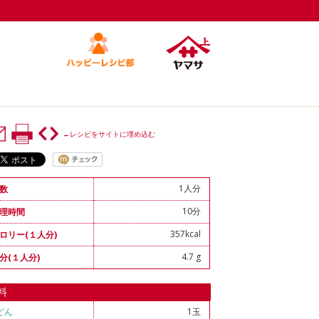
←レシピをサイトに埋め込む
1人分
数
10分
理時間
357kcal
ロリー(１人分)
4.7 g
分(１人分)
料
どん
1玉