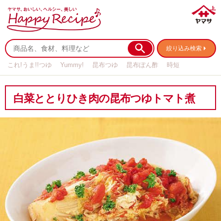
絞り込み検索
これ!うま!!つゆ
Yummy!
昆布つゆ
昆布ぽん酢
時短
リメイク
作り置き
基本の
白菜ととりひき肉の昆布つゆトマト煮