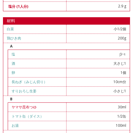
2.9 g
塩分 (1人分)
材料
白菜
小1/2個
鶏ひき肉
200g
A
塩
少々
酒
大さじ1
卵
1個
長ねぎ（みじん切り）
10cm分
すりおろし生姜
小さじ1
B
ヤマサ昆布つゆ
30ml
トマト缶（ダイス）
1/2缶
お湯
100ml