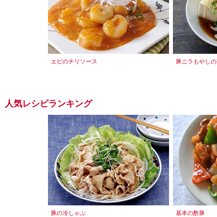
エビのチリソース
豚ニラもやしの
人気レシピランキング
豚の冷しゃぶ
基本の酢豚