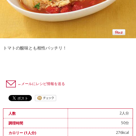
トマトの酸味とも相性バッチリ！
←メールにレシピ情報を送る
2人分
人数
50分
調理時間
276kcal
カロリー (1人分)