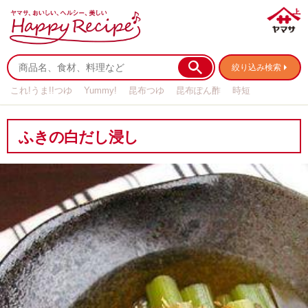
絞り込み検索
これ!うま!!つゆ
Yummy!
昆布つゆ
昆布ぽん酢
時短
リメイク
作り置き
基本の
ふきの白だし浸し