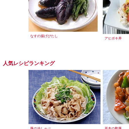
なすの揚げびたし
アヒポキ丼
人気レシピランキング
豚の冷しゃぶ
基本の酢豚