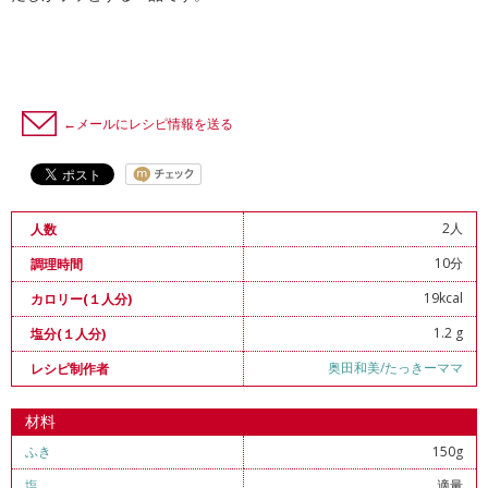
←メールにレシピ情報を送る
2人
人数
10分
調理時間
19kcal
カロリー(１人分)
1.2 g
塩分(１人分)
奥田和美/たっきーママ
レシピ制作者
材料
ふき
150g
塩
適量