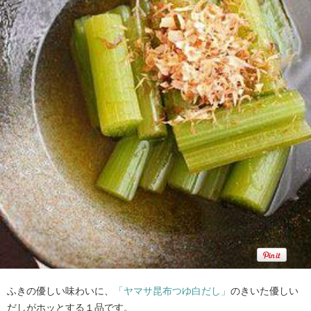
ふきの優しい味わいに、
「ヤマサ昆布つゆ白だし」
のきいた優しい
だしがホッとする１品です。