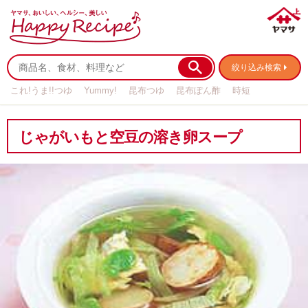
絞り込み検索
これ!うま!!つゆ
Yummy!
昆布つゆ
昆布ぽん酢
時短
リメイク
作り置き
基本の
じゃがいもと空豆の溶き卵スープ