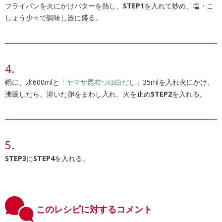
フライパンを火にかけバターを熱し、
STEP1
を入れて炒め、塩・こ
しょう少々で調味し器に盛る。
鍋に、水600mlと
「ヤマサ昆布つゆ白だし」
35mlを入れ火にかけ、
沸騰したら、溶いた卵をまわし入れ、火を止め
STEP2
を入れる。
STEP3
に
STEP4
を入れる。
このレシピに対するコメント