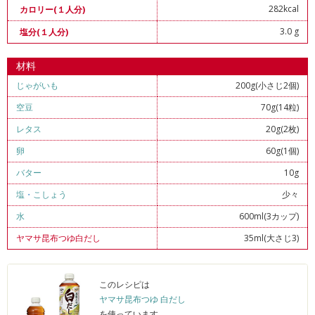
282kcal
カロリー(１人分)
3.0 g
塩分(１人分)
材料
じゃがいも
200g(小さじ2個)
空豆
70g(14粒)
レタス
20g(2枚)
卵
60g(1個)
バター
10g
塩
・
こしょう
少々
水
600ml(3カップ)
ヤマサ昆布つゆ白だし
35ml(大さじ3)
このレシピは
ヤマサ昆布つゆ 白だし
を使っています