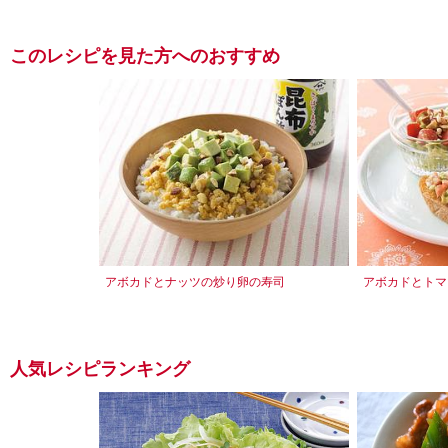
このレシピを見た方へのおすすめ
アボカドとナッツの炒り卵の寿司
アボカドとトマ
人気レシピランキング