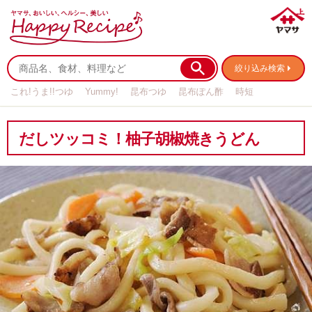
絞り込み検索
これ!うま!!つゆ
Yummy!
昆布つゆ
昆布ぽん酢
時短
リメイク
作り置き
基本の
だしツッコミ！柚子胡椒焼きうどん