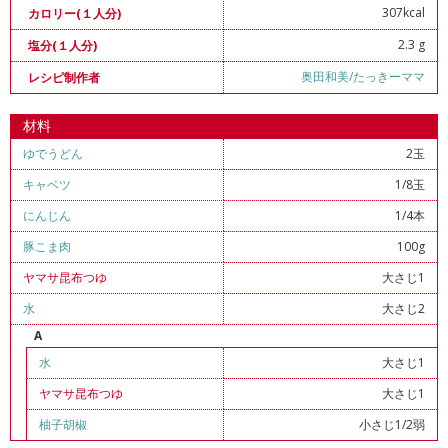
307kcal
カロリー(１人分)
2.3 g
塩分(１人分)
奥田和美/たっきーママ
レシピ制作者
材料
ゆでうどん
2玉
キャベツ
1/8玉
にんじん
1/4本
豚こま肉
100g
ヤマサ昆布つゆ
大さじ1
水
大さじ2
A
水
大さじ1
ヤマサ昆布つゆ
大さじ1
柚子胡椒
小さじ1/2弱