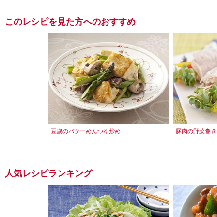
このレシピを見た方へのおすすめ
豆腐のバターめんつゆ炒め
豚肉の野菜巻き
人気レシピランキング