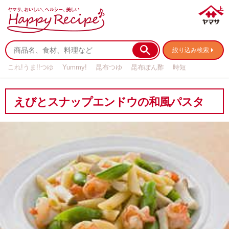
絞り込み検索
これ!うま!!つゆ
Yummy!
昆布つゆ
昆布ぽん酢
時短
リメイク
作り置き
基本の
えびとスナップエンドウの和風パスタ