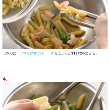
ボウルに
「ヤマサ昆布つゆ」
、ざるにとった
STEP2
を加える。