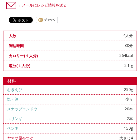
←メールにレシピ情報を送る
4人分
人数
30分
調理時間
264kcal
カロリー(１人分)
2.1 g
塩分(１人分)
材料
むきえび
250g
塩
・
酒
少々
スナップエンドウ
20本
エリンギ
2本
ペンネ
150g
ヤマサ昆布つゆ
大さじ4