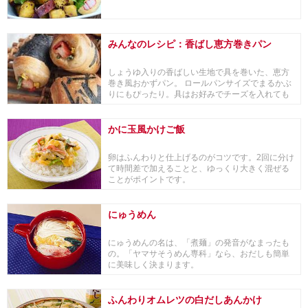
みんなのレシピ：香ばし恵方巻きパン
しょうゆ入りの香ばしい生地で具を巻いた、恵方
巻き風おかずパン。 ロールパンサイズでまるかぶ
りにもぴったり。具はお好みでチーズを入れても
美味しい...
かに玉風かけご飯
卵はふんわりと仕上げるのがコツです。2回に分け
て時間差で加えることと、ゆっくり大きく混ぜる
ことがポイントです。
にゅうめん
にゅうめんの名は、「煮麺」の発音がなまったも
の。「ヤマサそうめん専科」なら、おだしも簡単
に美味しく決まります。
ふんわりオムレツの白だしあんかけ