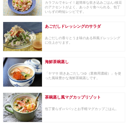
カラフルでキレイ！超簡単な炊き込みごはん♪枝豆
のアクセントがよく、あっさり食べられる、包丁
いらずの時短レシピです。
あごだしドレッシングのサラダ
あごだしの香りとうま味のある和風ドレッシング
に仕上がります。
海鮮茶碗蒸し
「ヤマサ 焼きあごだしつゆ（業務用濃縮）」を使
った風味豊かな海鮮茶碗蒸しです。
茶碗蒸し風マグカップリゾット
包丁要らず♪パパッとお手軽マグカップごはん。