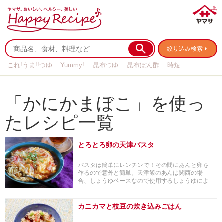
絞り込み検索
これ!うま!!つゆ
Yummy!
昆布つゆ
昆布ぽん酢
時短
リメイク
作り置き
基本の
「かにかまぼこ」を使っ
たレシピ一覧
とろとろ卵の天津パスタ
パスタは簡単にレンチンで！その間にあんと卵を
作るので意外と簡単。天津飯のあんは関西の場
合、しょうゆベースなので使用するしょうゆによ
って味わいに...
カニカマと枝豆の炊き込みごはん