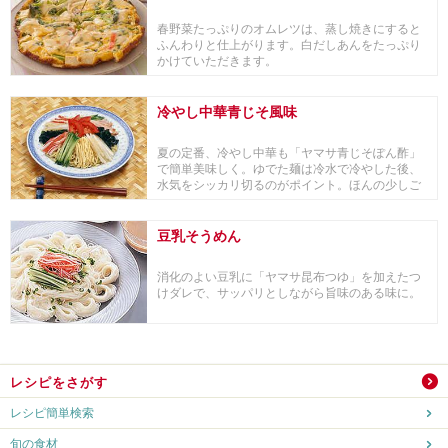
春野菜たっぷりのオムレツは、蒸し焼きにすると
ふんわりと仕上がります。白だしあんをたっぷり
かけていただきます。
冷やし中華青じそ風味
夏の定番、冷やし中華も「ヤマサ青じそぽん酢」
で簡単美味しく。ゆでた麺は冷水で冷やした後、
水気をシッカリ切るのがポイント。ほんの少しご
ま油を入れ...
豆乳そうめん
消化のよい豆乳に「ヤマサ昆布つゆ」を加えたつ
けダレで、サッパリとしながら旨味のある味に。
レシピをさがす
レシピ簡単検索
旬の食材