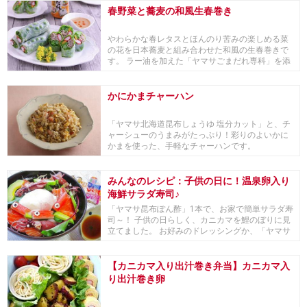
春野菜と蕎麦の和風生春巻き
やわらかな春レタスとほんのり苦みの楽しめる菜
の花を日本蕎麦と組み合わせた和風の生春巻きで
す。 ラー油を加えた「ヤマサごまだれ専科」を添
えて頂き...
かにかまチャーハン
「ヤマサ北海道昆布しょうゆ 塩分カット」と、チ
ャーシューのうまみがたっぷり！彩りのよいかに
かまを使った、手軽なチャーハンです。
みんなのレシピ：子供の日に！温泉卵入り
海鮮サラダ寿司♪
「ヤマサ昆布ぽん酢」1本で、お家で簡単サラダ寿
司～！ 子供の日らしく、カニカマを鯉のぼりに見
立てました。 お好みのドレッシングか、「ヤマサ
昆布...
【カニカマ入り出汁巻き弁当】カニカマ入
り出汁巻き卵