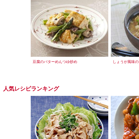
豆腐のバターめんつゆ炒め
しょうが風味の
人気レシピランキング