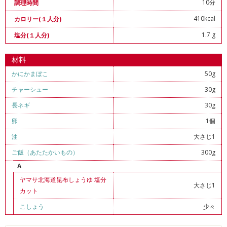
10分
調理時間
410kcal
カロリー(１人分)
1.7 g
塩分(１人分)
材料
かにかまぼこ
50g
チャーシュー
30g
長ネギ
30g
卵
1個
油
大さじ1
ご飯（あたたかいもの）
300g
A
ヤマサ北海道昆布しょうゆ 塩分
大さじ1
カット
こしょう
少々