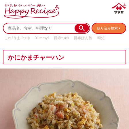
絞り込み検索
これ!うま!!つゆ
Yummy!
昆布つゆ
昆布ぽん酢
時短
リメイク
作り置き
基本の
かにかまチャーハン