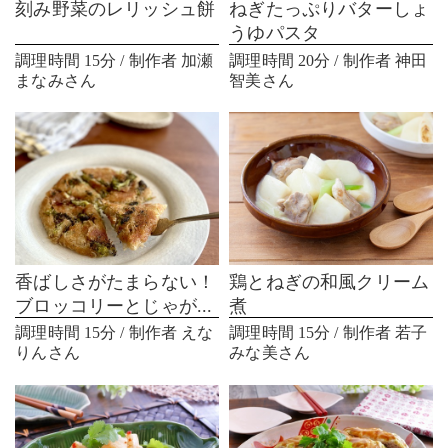
刻み野菜のレリッシュ餅
ねぎたっぷりバターしょ
うゆパスタ
調理時間 15分 / 制作者 加瀬
調理時間 20分 / 制作者 神田
まなみさん
智美さん
香ばしさがたまらない！
鶏とねぎの和風クリーム
ブロッコリーとじゃが...
煮
調理時間 15分 / 制作者 えな
調理時間 15分 / 制作者 若子
りんさん
みな美さん