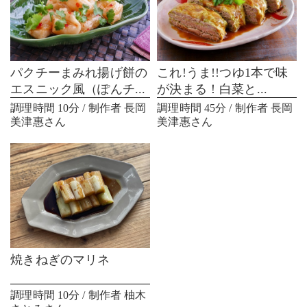
パクチーまみれ揚げ餅の
これ!うま!!つゆ1本で味
エスニック風（ぽんチ...
が決まる！白菜と...
調理時間 10分 / 制作者 長岡
調理時間 45分 / 制作者 長岡
美津惠さん
美津惠さん
焼きねぎのマリネ
調理時間 10分 / 制作者 柚木