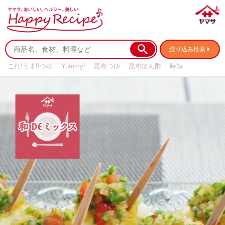
絞り込み検索
これ!うま!!つゆ
Yummy!
昆布つゆ
昆布ぽん酢
時短
リメイク
作り置き
基本の