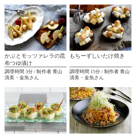
かぶとモッツァレラの昆
もちーずしいたけ焼き
布つゆ漬け
調理時間 3分 / 制作者 青山
調理時間 15分 / 制作者 青山
清美・金魚さん
清美・金魚さん