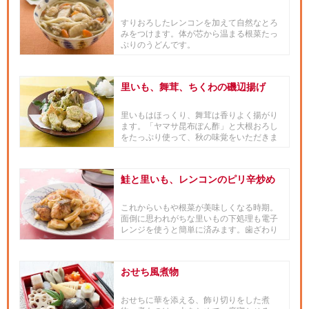
すりおろしたレンコンを加えて自然なとろ
みをつけます。体が芯から温まる根菜たっ
ぷりのうどんです。
里いも、舞茸、ちくわの磯辺揚げ
里いもはほっくり、舞茸は香りよく揚がり
ます。「ヤマサ昆布ぽん酢」と大根おろし
をたっぷり使って、秋の味覚をいただきま
しょう。
鮭と里いも、レンコンのピリ辛炒め
これからいもや根菜が美味しくなる時期。
面倒に思われがちな里いもの下処理も電子
レンジを使うと簡単に済みます。歯ざわり
の良いレンコンと鮭と一緒に炒...
おせち風煮物
おせちに華を添える、飾り切りをした煮