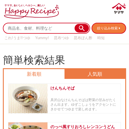
絞り込み検索
これ!うま!!つゆ
Yummy!
昆布つゆ
昆布ぽん酢
時短
リメイク
作り置き
基本の
簡単検索結果
新着順
人気順
けんちんそば
具沢山なけんちんそばは野菜の甘みがたく
さん出ます。ゆずこしょうをアクセントに
きかせてつゆまで楽しめます。
のっぺ風すりおろしレンコンうどん