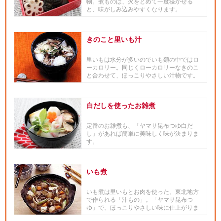
物。煮ものは、火をとめて一度寝かせる
と、味がしみ込みやすくなります。
きのこと里いも汁
里いもは水分が多いのでいも類の中ではロ
ーカロリー。同じくローカロリーなきのこ
と合わせて、ほっこりやさしい汁物です。
白だしを使ったお雑煮
定番のお雑煮も、「ヤマサ昆布つゆ白だ
し」があれば簡単に美味しく味が決まりま
す。
いも煮
いも煮は里いもとお肉を使った、東北地方
で作られる「汁もの」。「ヤマサ昆布つ
ゆ」で、ほっこりやさしい味に仕上がりま
す。