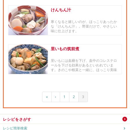
けんちん汁
寒くなると嬉しいのが、ほっこりあったか
な「けんちん汁」。野菜だけで、やさしい
味に仕上げます。
里いもの筑前煮
里いもには血糖を下げ、血中のコレステロ
ールを下げる効果があるといわれていま
す。きのこや根菜と一緒に、ほっこり美味
しい煮物に。
«
‹
1
2
3
レシピをさがす
レシピ簡単検索