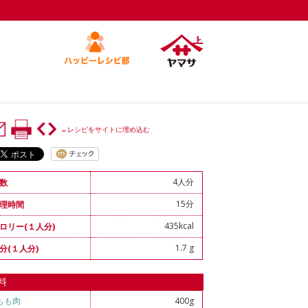
←レシピをサイトに埋め込む
4人分
数
15分
理時間
435kcal
ロリー(１人分)
1.7 g
分(１人分)
料
もも肉
400g