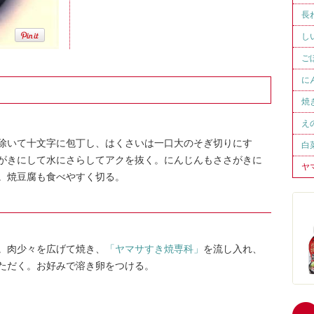
長
し
ご
に
焼
え
除いて十文字に包丁し、はくさいは一口大のそぎ切りにす
白
がきにして水にさらしてアクを抜く。にんじんもささがきに
ヤ
。焼豆腐も食べやすく切る。
。肉少々を広げて焼き、
「ヤマサすき焼専科」
を流し入れ、
ただく。お好みで溶き卵をつける。