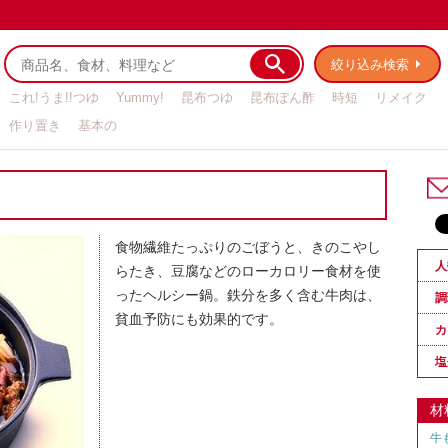
絞り込み検索
これ!うま!!つゆ
Yummy!
昆布つゆ
昆布ぽん酢
時短
リメイク
作り置き
基本の
食物繊維たっぷりのごぼうと、きのこやし
人
らたき、豆腐などのローカロリー食材を使
ったヘルシー鍋。鉄分を多く含む牛肉は、
調
貧血予防にも効果的です。
カ
塩
材
牛