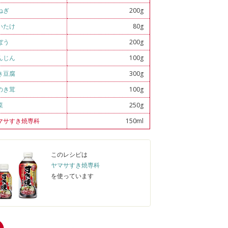
ねぎ
200g
いたけ
80g
ぼう
200g
んじん
100g
き豆腐
300g
のき茸
100g
菜
250g
マサすき焼専科
150ml
このレシピは
ヤマサすき焼専科
を使っています