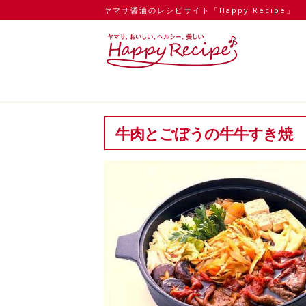
ヤマサ醤油のレシピサイト「Happy Recipe」
牛肉とごぼうの牛牛すき焼