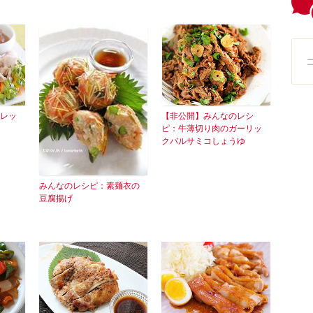
レッ
【非公開】みんなのレシ
ピ：牛薄切り肉のガーリッ
クバルサミコしょうゆ
みんなのレシピ：素麺衣の
豆腐揚げ