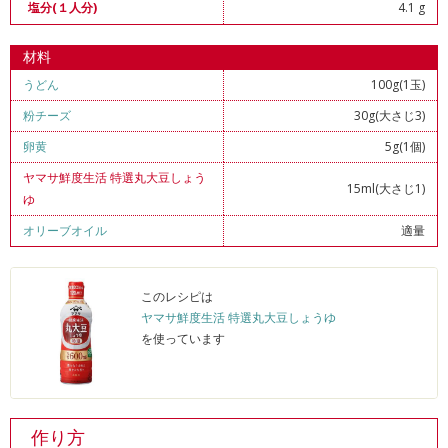
4.1 g
塩分(１人分)
材料
うどん
100g(1玉)
粉チーズ
30g(大さじ3)
卵黄
5g(1個)
ヤマサ鮮度生活 特選丸大豆しょう
15ml(大さじ1)
ゆ
オリーブオイル
適量
このレシピは
ヤマサ鮮度生活 特選丸大豆しょうゆ
を使っています
作り方