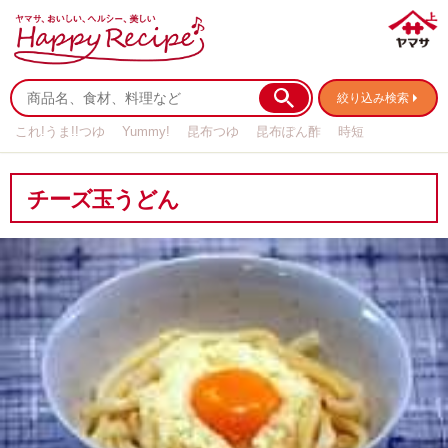
絞り込み検索
これ!うま!!つゆ
Yummy!
昆布つゆ
昆布ぽん酢
時短
リメイク
作り置き
基本の
チーズ玉うどん