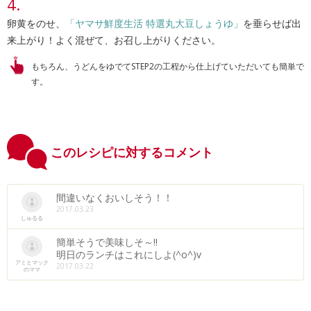
卵黄をのせ、
「ヤマサ鮮度生活 特選丸大豆しょうゆ」
を垂らせば出
来上がり！よく混ぜて、お召し上がりください。
もちろん、うどんをゆでて
STEP2
の工程から仕上げていただいても簡単で
す。
このレシピに対するコメント
間違いなくおいしそう！！
2017.03.23
しゅるる
簡単そうで美味しそ～!!
明日のランチはこれにしよ(^o^)v
アミとマック
2017.03.22
のママ